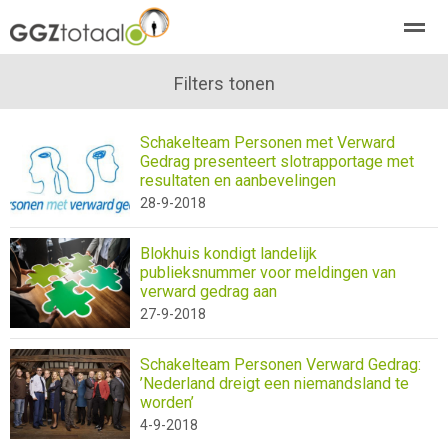
over GGZTotaal
abonneren
Filters tonen
agenda
adverteren
E-mag
Schakelteam Personen met Verward
Gedrag presenteert slotrapportage met
Home
Nieuws
Zoeken
Pagina's
E-
resultaten en aanbevelingen
28-9-2018
Blokhuis kondigt landelijk
publieksnummer voor meldingen van
verward gedrag aan
27-9-2018
Schakelteam Personen Verward Gedrag:
’Nederland dreigt een niemandsland te
worden’
4-9-2018