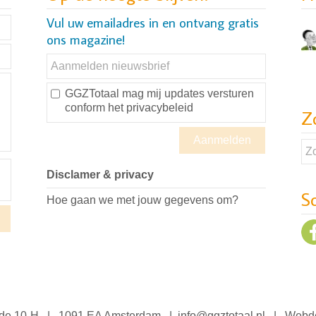
Vul uw emailadres in en ontvang gratis
ons magazine!
GGZTotaal mag mij updates versturen
conform
het privacybeleid
Z
Disclamer & privacy
S
Hoe gaan we met jouw gegevens om?
jde 10-H | 1091 EA Amsterdam |
info@ggztotaal.nl
| Webde