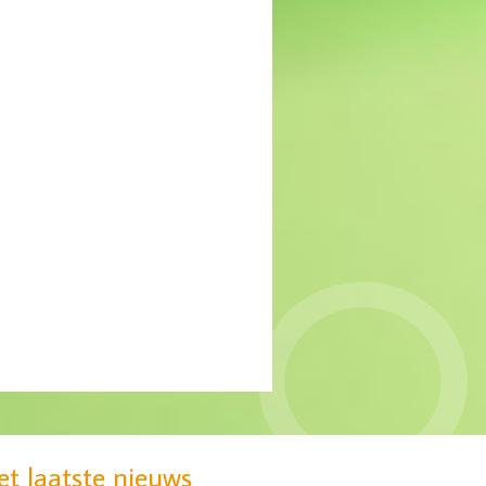
MIND: gebrek aan
passende zorg voor groep
jonge vrouwen
et laatste nieuws