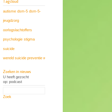
Tagcloud
autisme
dsm-5
dsm-5-
jeugdzorg
oorlogslachtoffers
psychologie
stigma
suicide
wereld suicide preventie week
Zoeken in nieuws
U heeft gezocht
op: podcast
Zoek