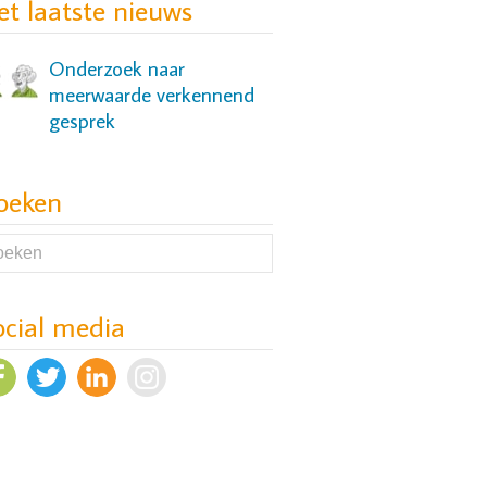
et laatste nieuws
Onderzoek naar
meerwaarde verkennend
gesprek
oeken
Onderzoek naar slaap- en
cognitieve problemen bij
mensen met een
depressie
ocial media
Evaluatie Versnellers-
aanpak van wachttijden in
ggz
Zelfscan voor