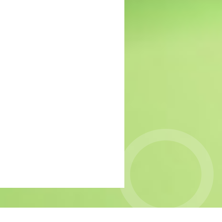
MIND: gebrek aan
passende zorg voor groep
jonge vrouwen