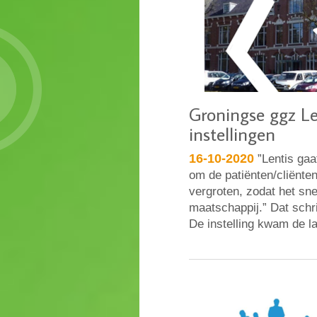
Groningse ggz Len
instellingen
16-10-2020
”Lentis gaat
om de patiënten/cliënte
vergroten, zodat het sne
maatschappij.” Dat schri
De instelling kwam de l