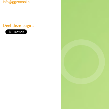
info@ggztotaal.nl
Deel deze pagina