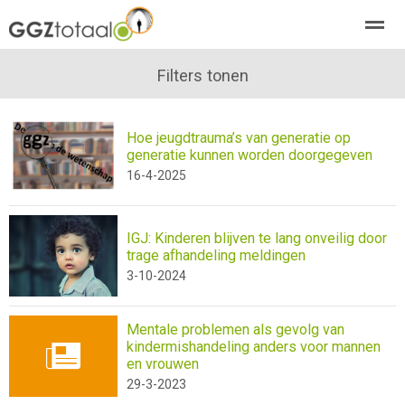
over GGZTotaal
abonneren
Filters tonen
agenda
adverteren
E-mag
Hoe jeugdtrauma’s van generatie op
Home
Nieuws
Zoeken
Pagina's
E-
generatie kunnen worden doorgegeven
16-4-2025
IGJ: Kinderen blijven te lang onveilig door
trage afhandeling meldingen
3-10-2024
Mentale problemen als gevolg van
kindermishandeling anders voor mannen
en vrouwen
29-3-2023