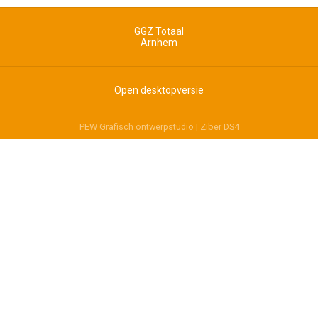
GGZ Totaal
Arnhem
Open desktopversie
PEW Grafisch ontwerpstudio |
Ziber DS4