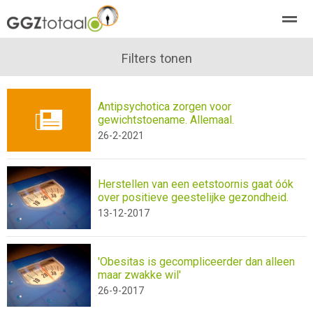
over GGZTotaal
abonneren
Filters tonen
agenda
adverteren
E-mag
Antipsychotica zorgen voor
Home
Nieuws
Zoeken
Pagina's
E-
gewichtstoename. Allemaal.
26-2-2021
Herstellen van een eetstoornis gaat óók
over positieve geestelijke gezondheid.
13-12-2017
'Obesitas is gecompliceerder dan alleen
maar zwakke wil'
26-9-2017