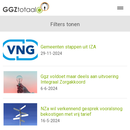
over GGZTotaal
abonneren
Filters tonen
agenda
adverteren
E-mag
Gemeenten stappen uit IZA
Home
Nieuws
Zoeken
Pagina's
E-
29-11-2024
Ggz voldoet maar deels aan uitvoering
Integraal Zorgakkoord
6-6-2024
NZa wil verkennend gesprek vooralsnog
bekostigen met vrij tarief
16-5-2024