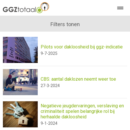
over GGZTotaal
abonneren
Filters tonen
agenda
adverteren
E-mag
Pilots voor dakloosheid bij ggz-indicatie
Home
Nieuws
Zoeken
Pagina's
E-
9-7-2025
CBS: aantal daklozen neemt weer toe
27-3-2024
Negatieve jeugdervaringen, verslaving en
criminaliteit spelen belangrijke rol bij
herhaalde dakloosheid
9-1-2024