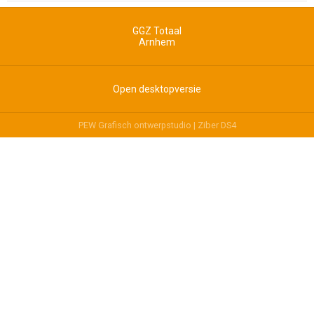
GGZ Totaal
Arnhem
Open desktopversie
PEW Grafisch ontwerpstudio |
Ziber DS4