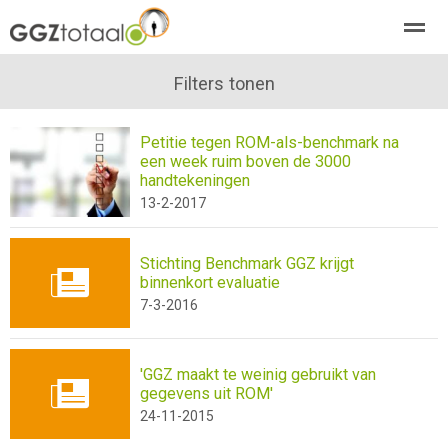
over GGZTotaal
abonneren
Filters tonen
agenda
adverteren
E-mag
Petitie tegen ROM-als-benchmark na
een week ruim boven de 3000
Home
Nieuws
Zoeken
Pagina's
E-
handtekeningen
13-2-2017
Stichting Benchmark GGZ krijgt
binnenkort evaluatie
7-3-2016
'GGZ maakt te weinig gebruikt van
gegevens uit ROM'
24-11-2015