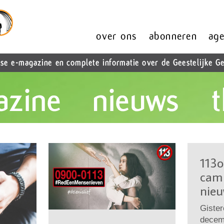
113o
cam
nieu
Gister
decemb