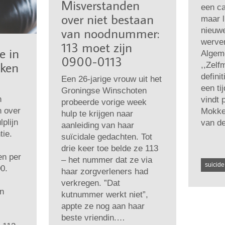
Misverstanden
een c
over niet bestaan
maar l
van noodnummer:
nieuwe
werven
113 moet zijn
e in
Algem
0900-0113
kken
,,Zelf
defini
Een 26-jarige vrouw uit het
een ti
Groningse Winschoten
n
vindt 
probeerde vorige week
n over
Mokke
hulp te krijgen naar
plijn
van 
aanleiding van haar
tie.
suïcidale gedachten. Tot
drie keer toe belde ze 113
en per
– het nummer dat ze via
suicide
00.
haar zorgverleners had
s
verkregen. ”Dat
n
kutnummer werkt niet”,
appte ze nog aan haar
beste vriendin.…