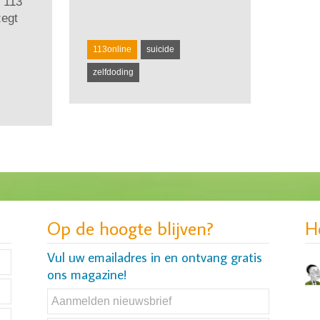
 113
zegt
113online
suicide
zelfdoding
Op de hoogte blijven?
H
Vul uw emailadres in en ontvang gratis
ons magazine!