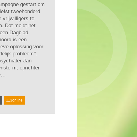
ampagne gestart om
iefst tweehonderd
 vrijwilligers te
. Dat meldt het
een Dagblad.
moord is een
tieve oplossing voor
jdelijk probleem’’,
psychiater Jan
nstorm, oprichter
de…
113online