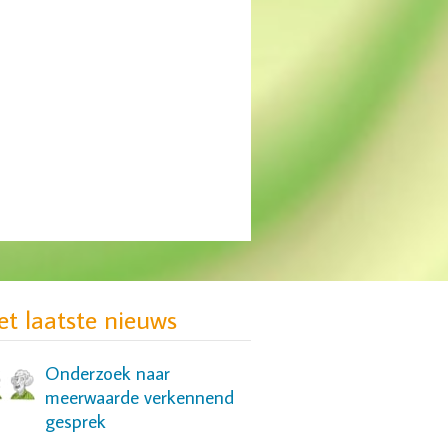
MIND: gebrek aan
passende zorg voor groep
jonge vrouwen
et laatste nieuws
Onderzoek naar
meerwaarde verkennend
gesprek