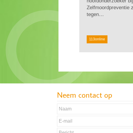
hoofdonderzoeker bij
Zelfmoordpreventie 
tegen…
113online
Neem contact op