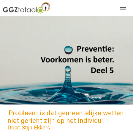
over GGZTotaal
abonneren
agenda
adverteren
E-mag
Home
Nieuws
Zoeken
Pagina's
E-
'Probleem is dat gemeentelijke wetten
niet gericht zijn op het individu'
Door: Stijn Ekkers