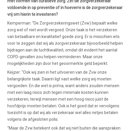
met vormen van curatieve zorg. Zet de zorgverzekeraar
voldoende in op preventie of in hoeverre is de zorgverzekeraar
vrij om hierin te investeren?
Kemperman: “De Zorgverzekeringswet (Zvw) bepaalt welke
zorg wel of niet wordt vergoed. Onze taak is het verzekeren
van betaalbare en kwalitatief goede zorg. Er is misschien iets
voor te zeggen dat wij als zorgverzekeraar bijvoorbeeld helpen
bijdragen aan de luchtkwaliteit, omdat dit evident het aantal
COPD-gevallen zou helpen verminderen. Maar onze
mogelijkheden zijn door het geoormerkte geld beperkt.
Keijzer: “Ook wij zien in het uitvoeren van de Zvw onze
belangrijkste taak. Daarin ligt vast welke zorg wij moeten
vergoeden. En die wet is prima, want anders zouden mensen
met een laag risico zich tegen minimale kosten kunnen
verzekeren, terwijl mensen met een hoog risico juist de
hoofdprijs moeten betalen. Ook is het goed dat er vervolgens
toezicht is op dat wij als verzekeraar wel alles netjes betalen
volgens de afgesloten polis.
“Maar de Zvw betekent ook dat wij niet buiten die aanspraken