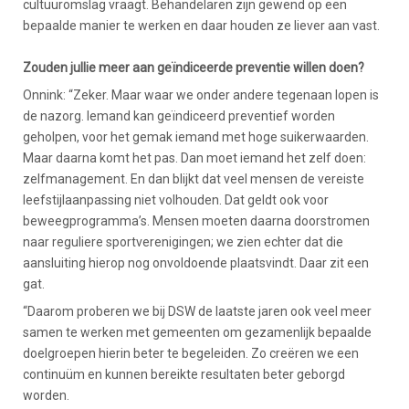
cultuuromslag vraagt. Behandelaren zijn gewend op een
bepaalde manier te werken en daar houden ze liever aan vast.
Zouden jullie meer aan geïndiceerde preventie willen doen?
Onnink: “Zeker. Maar waar we onder andere tegenaan lopen is
de nazorg. Iemand kan geïndiceerd preventief worden
geholpen, voor het gemak iemand met hoge suikerwaarden.
Maar daarna komt het pas. Dan moet iemand het zelf doen:
zelfmanagement. En dan blijkt dat veel mensen de vereiste
leefstijlaanpassing niet volhouden. Dat geldt ook voor
beweegprogramma’s. Mensen moeten daarna doorstromen
naar reguliere sportverenigingen; we zien echter dat die
aansluiting hierop nog onvoldoende plaatsvindt. Daar zit een
gat.
“Daarom proberen we bij DSW de laatste jaren ook veel meer
samen te werken met gemeenten om gezamenlijk bepaalde
doelgroepen hierin beter te begeleiden. Zo creëren we een
continuüm en kunnen bereikte resultaten beter geborgd
worden.