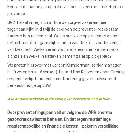
houdbaarheid van de zorg steeds verder onder druk te staan.
Een van de aanbevelingen die zij doen is veel meer inzetten op
preventie.
GGZ Totaal vroeg zich af hoe de zorgverzekeraar hier
tegenaan kijkt. In dit vijfde deel van de preventie-reeks staat
daarom hun rol centraal. Wat is hun visie op preventie en het
betaalbaar of toegankelijk houden van de zorg, zonder verlies
van kwaliteit? Welke verantwoordelijkheid zien ze hierin voor
zichzelf en welke initiatieven nemen ze al op dit gebied?
We praten hierover met Jeroen Kemperman, senior manager
bij Zilveren Kruis (Achmea). En met Bas Keijzer en Joan Onnink,
respectievelijk teamleider contractering ggz en adviserend
geneeskundige bij DSW.
Alle andere artikelen in de serie over preventie vind je hier
.
Door preventief ingrijpen valt er volgens de WRR enorme
gezondheidswinst te behalen. En dat tegen relatief lage
maatschappelijke en financiële kosten– zeker in vergelijking