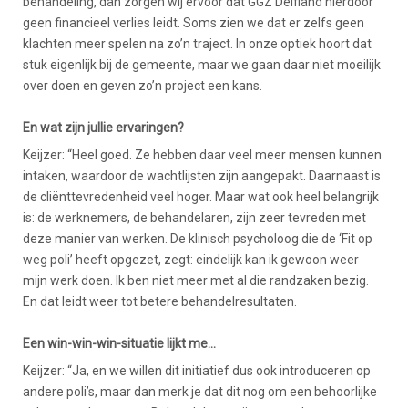
behandeling, dan zorgen wij ervoor dat GGZ Delfland hierdoor
geen financieel verlies leidt. Soms zien we dat er zelfs geen
klachten meer spelen na zo’n traject. In onze optiek hoort dat
stuk eigenlijk bij de gemeente, maar we gaan daar niet moeilijk
over doen en geven zo’n project een kans.
En wat zijn jullie ervaringen?
Keijzer: “Heel goed. Ze hebben daar veel meer mensen kunnen
intaken, waardoor de wachtlijsten zijn aangepakt. Daarnaast is
de cliënttevredenheid veel hoger. Maar wat ook heel belangrijk
is: de werknemers, de behandelaren, zijn zeer tevreden met
deze manier van werken. De klinisch psycholoog die de ‘Fit op
weg poli’ heeft opgezet, zegt: eindelijk kan ik gewoon weer
mijn werk doen. Ik ben niet meer met al die randzaken bezig.
En dat leidt weer tot betere behandelresultaten.
Een win-win-win-situatie lijkt me…
Keijzer: “Ja, en we willen dit initiatief dus ook introduceren op
andere poli’s, maar dan merk je dat dit nog om een behoorlijke