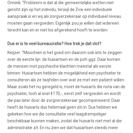
Onnink: “Probleem is dat al die gemeentelijke wetten niet
gericht zijn op het individu, terwijl de Zvw een individuele
aanspraak is en wij als zorgverzekeraar op individueel niveau
moeten gaan vergoeden. Eigenlijk zou je willen dat iedereen
terecht kan en er niet los afgerekend hoeft te worden.
Dus er is te veel bureaucratie? Hoe trek je dat vlot?
Keijzer: “Misschien is het goed om daarom ook iets te zeggen
over de eerste lijn: de huisartsen en de poh-ggz. Daar komen
de mensen met psychische klachten meestal als eerste
binnen. Huisartsen hebben de mogelijkheid een psychiater te
consulteren als ze twijfelen over wat ze met een patiënt willen.
Maar zoals het nu geregeld is, moet de huisarts die nota van de
psychiater, toch al snel €170,-, eerst zelf vergoeden en wordt
die pas later door de zorgverzekeraar gecompenseerd. Daar
heeft de huisarts dus helemaal geen zin in. Dus hebben we
gekeken hoe we die consultatie veel laagdrempeliger
beschikbaar kunnen maken, zodat die huisarts niet met al die
administratie zit. En nu zien we dat huisartsen steeds meer