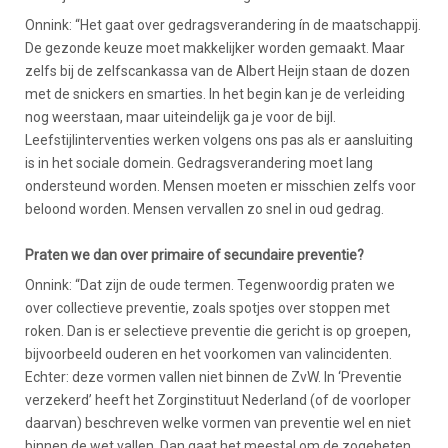
Onnink: “Het gaat over gedragsverandering ín de maatschappij.
De gezonde keuze moet makkelijker worden gemaakt. Maar
zelfs bij de zelfscankassa van de Albert Heijn staan de dozen
met de snickers en smarties. In het begin kan je de verleiding
nog weerstaan, maar uiteindelijk ga je voor de bijl.
Leefstijlinterventies werken volgens ons pas als er aansluiting
is in het sociale domein. Gedragsverandering moet lang
ondersteund worden. Mensen moeten er misschien zelfs voor
beloond worden. Mensen vervallen zo snel in oud gedrag.
P
raten we dan over primaire of secundaire preventie?
Onnink: “Dat zijn de oude termen. Tegenwoordig praten we
over collectieve preventie, zoals spotjes over stoppen met
roken. Dan is er selectieve preventie die gericht is op groepen,
bijvoorbeeld ouderen en het voorkomen van valincidenten.
Echter: deze vormen vallen niet binnen de ZvW. In ‘Preventie
verzekerd’ heeft het Zorginstituut Nederland (of de voorloper
daarvan) beschreven welke vormen van preventie wel en niet
binnen de wet vallen. Dan gaat het meestal om de zogeheten