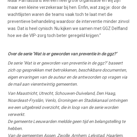
Maar Parnassia is wel een heel grote organisatie en wij zijn
maar een kleine verzekeraar bij hen. Enfin, wat zag je: door de
wachtlijsten waren die teams vaak toch te laat met die
preventieve behandeling waardoor de interventie minder zinvol
was. Dat is heel cynisch. Nu kijken we samen met GGZ Delfland
hoe we die VIP-zorg toch beter geregeld krijgen.”
Over de serie ’Wat is er geworden van preventie in de ggz?’
De serie ’Wat is er geworden van preventie in de ggz?’ baseert
zich op gesprekken met betrokkenen, beschikbare documenten,
eigen ervaringen van de auteur en de antwoorden op vragen via
de mail aan vierentwintig gemeenten.
Van Maastricht, Utrecht, Schouwen-Duiveland, Den Haag,
Noardeast-Fryslân, Venlo, Groningen en Stadskanaal ontvingen
we een uitgebreid overzicht, die in loop van de serie worden
verwerkt.
De gemeente Leeuwarden meldde geen tijd en belangstelling te
hebben.
Van de gemeenten Assen, Zwolle, Arnhem, Lelystad, Haarlem,