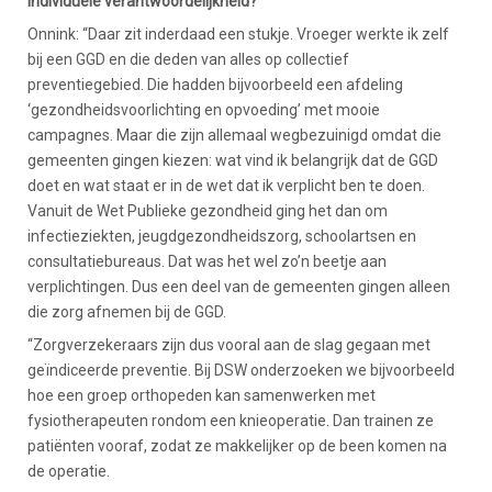
individuele verantwoordelijkheid?
Onnink: “Daar zit inderdaad een stukje. Vroeger werkte ik zelf
bij een GGD en die deden van alles op collectief
preventiegebied. Die hadden bijvoorbeeld een afdeling
‘gezondheidsvoorlichting en opvoeding’ met mooie
campagnes. Maar die zijn allemaal wegbezuinigd omdat die
gemeenten gingen kiezen: wat vind ik belangrijk dat de GGD
doet en wat staat er in de wet dat ik verplicht ben te doen.
Vanuit de Wet Publieke gezondheid ging het dan om
infectieziekten, jeugdgezondheidszorg, schoolartsen en
consultatiebureaus. Dat was het wel zo’n beetje aan
verplichtingen. Dus een deel van de gemeenten gingen alleen
die zorg afnemen bij de GGD.
“Zorgverzekeraars zijn dus vooral aan de slag gegaan met
geïndiceerde preventie. Bij DSW onderzoeken we bijvoorbeeld
hoe een groep orthopeden kan samenwerken met
fysiotherapeuten rondom een knieoperatie. Dan trainen ze
patiënten vooraf, zodat ze makkelijker op de been komen na
de operatie.