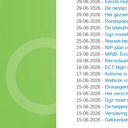
29-06-2026
-
Eerste Hu
29-06-2026
-
De oerpijn
29-06-2026
-
Het gezoe
29-06-2026
-
Rondspoke
29-06-2026
-
De bibliot
26-06-2026
-
Ggz-instell
25-06-2026
-
Nieuwe be
24-06-2026
-
NIP-plan v
23-06-2026
-
MIND: Excl
19-06-2026
-
Recordaant
18-06-2026
-
ECT blijkt
17-06-2026
-
Autisme i
16-06-2026
-
Website vo
15-06-2026
-
Oranjegek
15-06-2026
-
Het versch
15-06-2026
-
Ggz moet n
15-06-2026
-
De helpen
15-06-2026
-
Verslaving
15-06-2026
-
Gekkenken