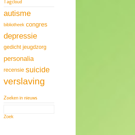
Tagcloud
autisme
congres
bibliotheek
depressie
gedicht
jeugdzorg
personalia
suicide
recensie
verslaving
Zoeken in nieuws
Zoek