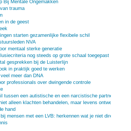
lp Bij Mentale Ongemakken
 van trauma
m
n in de geest
heek
ingen starten gezamenlijke flexibele schil
stuursleden NVA
oor mentaal sterke generatie
usiecriteria nog steeds op grote schaal toegepast
al gesprekken bij de Luisterlijn
 ook in praktijk goed te werken
s veel meer dan DNA
or professionals over dwingende controle
te
il tussen een autistische en een narcistische partner
iet alleen klachten behandelen, maar levens ontwerpen
de hand
 bij mensen met een LVB: herkennen wat je niet direct ziet
nis