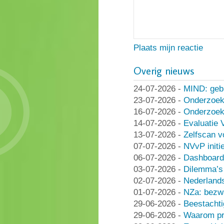
Plaats mijn reactie
Overig nieuws
24-07-2026
-
MIND: geb
23-07-2026
-
Onderzoek
16-07-2026
-
Onderzoek 
14-07-2026
-
Evaluatie 
13-07-2026
-
Zelfscan v
07-07-2026
-
NVvP initie
06-07-2026
-
Dashboard
03-07-2026
-
Dilemma’s 
02-07-2026
-
Nederlands
01-07-2026
-
NZa: bezwa
29-06-2026
-
Beestachti
29-06-2026
-
Waarom pra