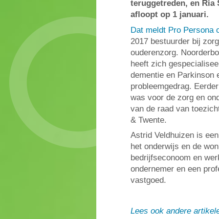
teruggetreden, en Ria S
afloopt op 1 januari.
Dat meldt Pro Persona 
2017 bestuurder bij zor
ouderenzorg. Noorderboo
heeft zich gespecialisee
dementie en Parkinson 
probleemgedrag. Eerder w
was voor de zorg en ond
van de raad van toezicht
& Twente.
Astrid Veldhuizen is ee
het onderwijs en de woni
bedrijfseconoom en wer
ondernemer en een profe
vastgoed.
Lees ook andere artikel