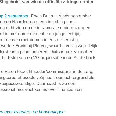
tegehuis, van wie de officiële zittingstermijn
op 2 september
. Erwin Duits is sinds september
ggroep Noorderboog, een instelling voor
g richt zich op de intramurale ouderenzorg en
rd in met name dementie op jonge leeftijd,
en mensen met dementie en zeer ernstig
erkte Erwin bij Pluryn , waar hij verantwoordelijk
ersteuning aan jongeren. Duits is ook voorzitter
 bij Estinea, een VG organisatie in de Achterhoek
n ervaren toezichthouder/commissaris in de zorg,
ngcorporatiesector. Zij heeft een achtergrond als
ktuigbouwkundige. Daarnaast is ze een
ssional met veel kennis over financiën en
en over transfers en benoemingen