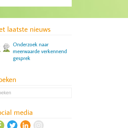
MIND: gebrek aan
passende zorg voor groep
jonge vrouwen
et laatste nieuws
Onderzoek naar
meerwaarde verkennend
gesprek
oeken
Onderzoek naar slaap- en
cognitieve problemen bij
mensen met een
depressie
ocial media
Evaluatie Versnellers-
aanpak van wachttijden in