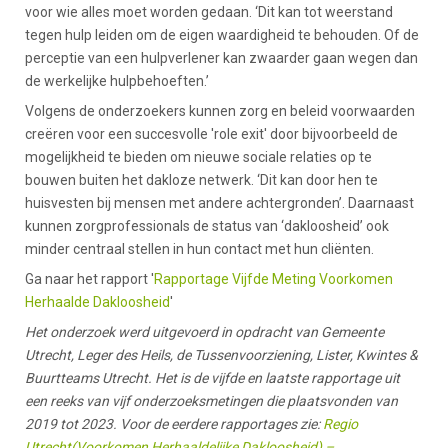
voor wie alles moet worden gedaan. ‘Dit kan tot weerstand
tegen hulp leiden om de eigen waardigheid te behouden. Of de
perceptie van een hulpverlener kan zwaarder gaan wegen dan
de werkelijke hulpbehoeften.’
Volgens de onderzoekers kunnen zorg en beleid voorwaarden
creëren voor een succesvolle 'role exit' door bijvoorbeeld de
mogelijkheid te bieden om nieuwe sociale relaties op te
bouwen buiten het dakloze netwerk. ‘Dit kan door hen te
huisvesten bij mensen met andere achtergronden’. Daarnaast
kunnen zorgprofessionals de status van ‘dakloosheid’ ook
minder centraal stellen in hun contact met hun cliënten.
Ga naar het rapport '
Rapportage Vijfde Meting Voorkomen
Herhaalde Dakloosheid
'
Het onderzoek werd uitgevoerd in opdracht van Gemeente
Utrecht, Leger des Heils, de Tussenvoorziening, Lister, Kwintes &
Buurtteams Utrecht. Het is de vijfde en laatste rapportage uit
een reeks van vijf onderzoeksmetingen die plaatsvonden van
2019 tot 2023. Voor de eerdere rapportages zie:
Regio
Utrecht(Voorkomen Herhaaldelijke Dakloosheid) –