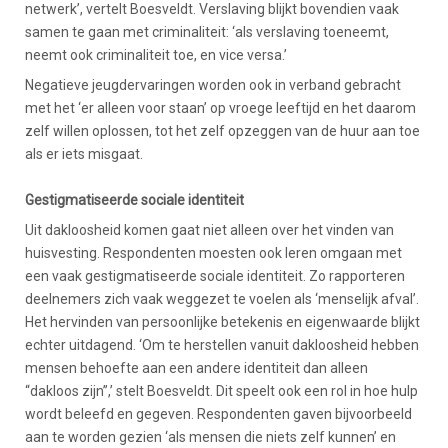
netwerk’, vertelt Boesveldt. Verslaving blijkt bovendien vaak
samen te gaan met criminaliteit: ‘als verslaving toeneemt,
neemt ook criminaliteit toe, en vice versa.’
Negatieve jeugdervaringen worden ook in verband gebracht
met het ‘er alleen voor staan’ op vroege leeftijd en het daarom
zelf willen oplossen, tot het zelf opzeggen van de huur aan toe
als er iets misgaat.
Gestigmatiseerde sociale identiteit
Uit dakloosheid komen gaat niet alleen over het vinden van
huisvesting. Respondenten moesten ook leren omgaan met
een vaak gestigmatiseerde sociale identiteit. Zo rapporteren
deelnemers zich vaak weggezet te voelen als ‘menselijk afval’.
Het hervinden van persoonlijke betekenis en eigenwaarde blijkt
echter uitdagend. ‘Om te herstellen vanuit dakloosheid hebben
mensen behoefte aan een andere identiteit dan alleen
“dakloos zijn”,’ stelt Boesveldt. Dit speelt ook een rol in hoe hulp
wordt beleefd en gegeven. Respondenten gaven bijvoorbeeld
aan te worden gezien ‘als mensen die niets zelf kunnen’ en