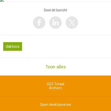
Deel dit bericht
dakloos
Toon alles
GGZ Totaal
Arnhem
Open desktopversie