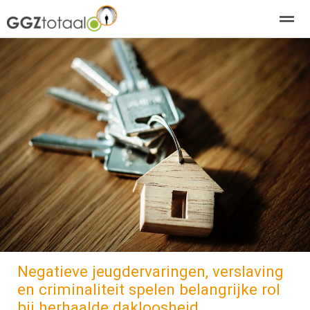
over GGZTotaal
abonneren
agenda
adverteren
E-mag
Home
Nieuws
Zoeken
Pagina's
E-
Negatieve jeugdervaringen, verslaving
en criminaliteit spelen belangrijke rol
bij herhaalde dakloosheid