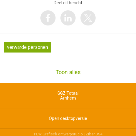
Deel dit bericht
verwarde personen
Toon alles
GGZ Totaal
Arnhem
Open desktopversie
PEW Grafisch ontwerpstudio |
Ziber DS4