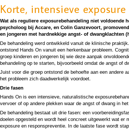
Korte, intensieve exposure
Wat als reguliere exposurebehandeling niet voldoende h
psycholoog bij Accare, en Colin Ganzevoort, promovend
en jongeren met hardnekkige angst- of dwangklachten (
De behandeling werd ontwikkeld vanuit de klinische praktijk
ontstond Hands On vanuit een herkenbaar probleem. Cogniti
groep kinderen en jongeren bij wie deze aanpak onvoldoende
behandeling op te starten, bijvoorbeeld omdat de angst of d
Juist voor die groep ontstond de behoefte aan een andere a
het probleem zich daadwerkelijk voordoet.
Drie fasen
Hands On is een intensieve, naturalistische exposurebehande
vervoer of op andere plekken waar de angst of dwang in het 
De behandeling bestaat uit drie fasen: een voorbereidingsf
doelen opgesteld en wordt heel concreet uitgewerkt wat er
exposure en responspreventie. In de laatste fase wordt sta