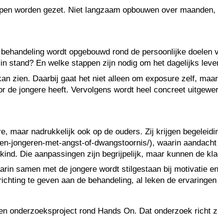
tappen worden gezet. Niet langzaam opbouwen over maanden,
behandeling wordt opgebouwd rond de persoonlijke doelen va
n stand? En welke stappen zijn nodig om het dagelijks leve
it kan zien. Daarbij gaat het niet alleen om exposure zelf, m
or de jongere heeft. Vervolgens wordt heel concreet uitgewe
gere, maar nadrukkelijk ook op de ouders. Zij krijgen begele
-en-jongeren-met-angst-of-dwangstoornis/), waarin aandacht
d. Die aanpassingen zijn begrijpelijk, maar kunnen de kla
in samen met de jongere wordt stilgestaan bij motivatie en
ichting te geven aan de behandeling, al leken de ervaringen
en onderzoeksproject rond Hands On. Dat onderzoek richt zi