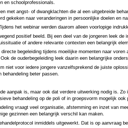
en en schoolprofessionals.
n met angst- of dwangklachten die al een uitgebreide beha
d gekeken naar veranderingen in persoonlijke doelen en naar
 Tijdens het webinar werden daarom alleen voorlopige indruk
end positief beeld. Bij een deel van de jongeren leek de in
issituatie of andere relevante contexten een belangrijk elemen
e directe begeleiding tijdens moeilijke momenten naar vore
 Ook de ouderbegeleiding leek daarin een belangrijke onders
m niet voor iedere jongere vanzelfsprekend de juiste oplossi
n behandeling beter passen.
e aanpak is, maar ook dat verdere uitwerking nodig is. Zo i
nsieve behandeling op de poli of in groepsvorm mogelijk ook 
eling vraagt veel organisatie, afstemming en inzet van meerd
mige gezinnen een belangrijk verschil kan maken.
andelprotocol inmiddels uitgewerkt. Dat is op aanvraag bes