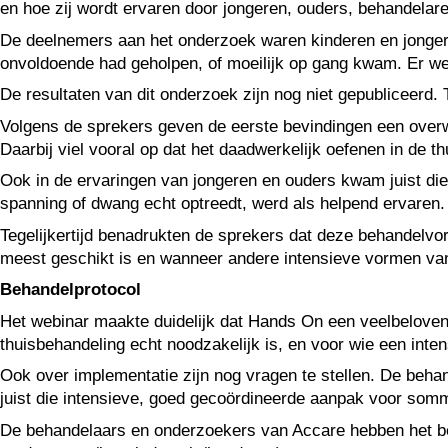
en hoe zij wordt ervaren door jongeren, ouders, behandelar
De deelnemers aan het onderzoek waren kinderen en jongere
onvoldoende had geholpen, of moeilijk op gang kwam. Er wer
De resultaten van dit onderzoek zijn nog niet gepubliceerd.
Volgens de sprekers geven de eerste bevindingen een overweg
Daarbij viel vooral op dat het daadwerkelijk oefenen in de thu
Ook in de ervaringen van jongeren en ouders kwam juist di
spanning of dwang echt optreedt, werd als helpend ervaren.
Tegelijkertijd benadrukten de sprekers dat deze behandelvor
meest geschikt is en wanneer andere intensieve vormen va
Behandelprotocol
Het webinar maakte duidelijk dat Hands On een veelbelovend
thuisbehandeling echt noodzakelijk is, en voor wie een inte
Ook over implementatie zijn nog vragen te stellen. De behand
juist die intensieve, goed gecoördineerde aanpak voor som
De behandelaars en onderzoekers van Accare hebben het beh