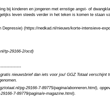
g bij kinderen en jongeren met ernstige angst- of dwangklac
dagelijks leven steeds verder in het teken is komen te staan
pressie) (https://nedkad.nl/nieuws/korte-intensieve-expos
nl/tp-29166-2/ocd)
---------------
 gratis nieuwsbrief dan iets voor jou! GGZ Totaal verschijn
ngenomen.
.ggztotaal.nl/pg-29166-7-89775/pagina/abonneren.html), opgev
pg-29166-7-89779/pagina/e-magazine.html).