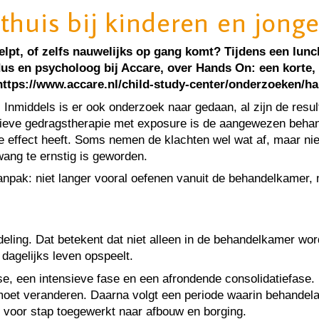
 thuis bij kinderen en jon
elpt, of zelfs nauwelijks op gang komt? Tijdens een lun
us en psycholoog bij Accare, over Hands On: een korte,
https://www.accare.nl/child-study-center/onderzoeken/h
. Inmiddels is er ook onderzoek naar gedaan, al zijn de resu
eve gedragstherapie met exposure is de aangewezen behandel
 effect heeft. Soms nemen de klachten wel wat af, maar niet
wang te ernstig is geworden.
anpak: niet langer vooral oefenen vanuit de behandelkamer,
ling. Dat betekent dat niet alleen in de behandelkamer word
dagelijks leven opspeelt.
ase, een intensieve fase en een afrondende consolidatiefase
 moet veranderen. Daarna volgt een periode waarin behande
p voor stap toegewerkt naar afbouw en borging.