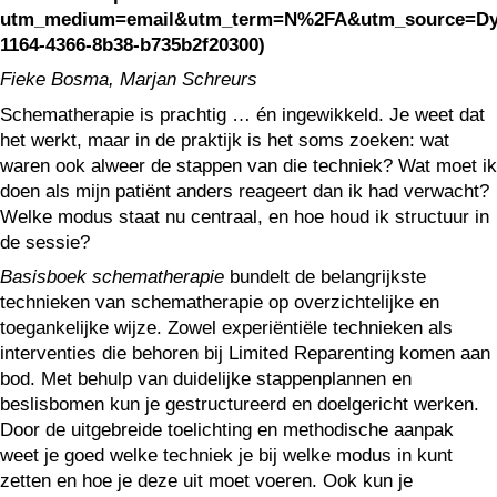
utm_medium=email&utm_term=N%2FA&utm_source=Dyna
1164-4366-8b38-b735b2f20300)
Fieke Bosma, Marjan Schreurs
Schematherapie is prachtig … én ingewikkeld. Je weet dat
het werkt, maar in de praktijk is het soms zoeken: wat
waren ook alweer de stappen van die techniek? Wat moet ik
doen als mijn patiënt anders reageert dan ik had verwacht?
Welke modus staat nu centraal, en hoe houd ik structuur in
de sessie?
Basisboek schematherapie
bundelt de belangrijkste
technieken van schematherapie op overzichtelijke en
toegankelijke wijze. Zowel experiëntiële technieken als
interventies die behoren bij Limited Reparenting komen aan
bod. Met behulp van duidelijke stappenplannen en
beslisbomen kun je gestructureerd en doelgericht werken.
Door de uitgebreide toelichting en methodische aanpak
weet je goed welke techniek je bij welke modus in kunt
zetten en hoe je deze uit moet voeren. Ook kun je