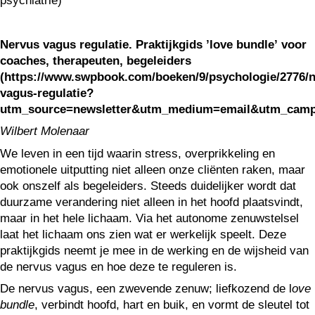
psychiatrie)
Nervus vagus regulatie. Praktijkgids ’love bundle’ voor
coaches, therapeuten, begeleiders
(https://www.swpbook.com/boeken/9/psychologie/2776/n
vagus-regulatie?
utm_source=newsletter&utm_medium=email&utm_campa
Wilbert Molenaar
We leven in een tijd waarin stress, overprikkeling en
emotionele uitputting niet alleen onze cliënten raken, maar
ook onszelf als begeleiders. Steeds duidelijker wordt dat
duurzame verandering niet alleen in het hoofd plaatsvindt,
maar in het hele lichaam. Via het autonome zenuwstelsel
laat het lichaam ons zien wat er werkelijk speelt. Deze
praktijkgids neemt je mee in de werking en de wijsheid van
de nervus vagus en hoe deze te reguleren is.
De nervus vagus, een zwevende zenuw; liefkozend de l
ove
bundle
, verbindt hoofd, hart en buik, en vormt de sleutel tot