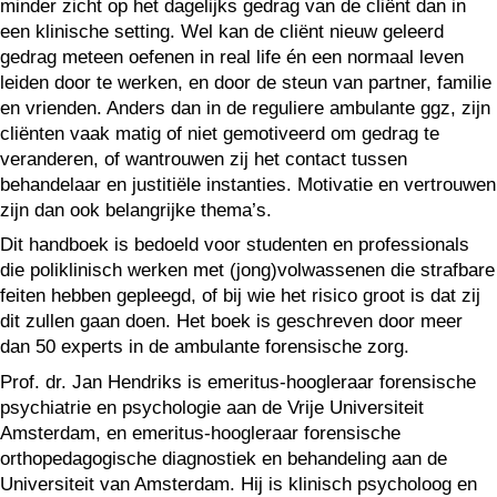
minder zicht op het dagelijks gedrag van de cliënt dan in
een klinische setting. Wel kan de cliënt nieuw geleerd
gedrag meteen oefenen in real life én een normaal leven
leiden door te werken, en door de steun van partner, familie
en vrienden. Anders dan in de reguliere ambulante ggz, zijn
cliënten vaak matig of niet gemotiveerd om gedrag te
veranderen, of wantrouwen zij het contact tussen
behandelaar en justitiële instanties. Motivatie en vertrouwen
zijn dan ook belangrijke thema’s.
Dit handboek is bedoeld voor studenten en professionals
die poliklinisch werken met (jong)volwassenen die strafbare
feiten hebben gepleegd, of bij wie het risico groot is dat zij
dit zullen gaan doen. Het boek is geschreven door meer
dan 50 experts in de ambulante forensische zorg.
Prof. dr. Jan Hendriks is emeritus-hoogleraar forensische
psychiatrie en psy­chologie aan de Vrije Universiteit
Amsterdam, en emeritus-hoogleraar foren­sische
orthopedagogische diagnostiek en behandeling aan de
Universiteit van Amsterdam. Hij is klinisch psycholoog en