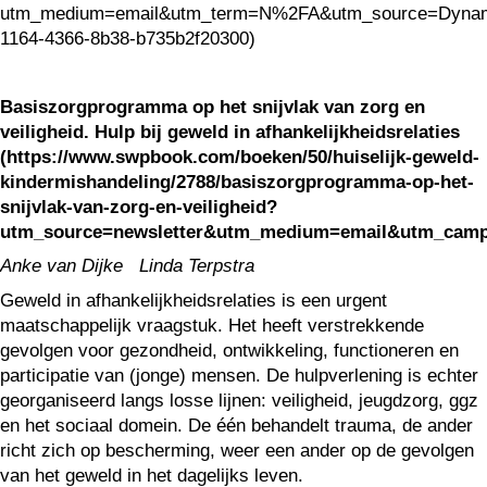
utm_medium=email&utm_term=N%2FA&utm_source=Dynami
1164-4366-8b38-b735b2f20300)
Basiszorgprogramma op het snijvlak van zorg en
veiligheid. Hulp bij geweld in afhankelijkheidsrelaties
(https://www.swpbook.com/boeken/50/huiselijk-geweld-
kindermishandeling/2788/basiszorgprogramma-op-het-
snijvlak-van-zorg-en-veiligheid?
utm_source=newsletter&utm_medium=email&utm_campa
Anke van Dijke Linda Terpstra
Geweld in afhankelijkheidsrelaties is een urgent
maatschappelijk vraagstuk. Het heeft verstrekkende
gevolgen voor gezondheid, ontwikkeling, functioneren en
participatie van (jonge) mensen. De hulpverlening is echter
georganiseerd langs losse lijnen: veiligheid, jeugdzorg, ggz
en het sociaal domein. De één behandelt trauma, de ander
richt zich op bescherming, weer een ander op de gevolgen
van het geweld in het dagelijks leven.