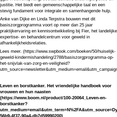
justitie. Het biedt een gemeenschappelijke taal en een
stevig fundament voor integrale en samenhangende hulp.
Anke van Dijke en Linda Terpstra bouwen met dit
basiszorgprogramma voort op meer dan 25 jaar
praktijkervaring en kennisontwikkeling bij Fier, het landelijke
expertise- en behandelcentrum voor geweld in
afhankelijkheidsrelaties.
Lees meer. (https://www.swpbook.com/boeken/50/huiselijk-
geweld-kindermishandeling/2788/basiszorgprogramma-op-
het-snijvlak-van-zorg-en-veiligheid?
utm_source=newsletter&utm_medium=email&utm_campaign
Leven en borstkanker. Het vriendelijke handboek voor
vrouwen en hun naasten
(https://www.boom.nl/product/100-20064_Leven-en-
borstkanker?
utm_medium=email&utm_term=N%2FA&utm_source=Dyn
56b9-4f37-90a4-db7d59990200)