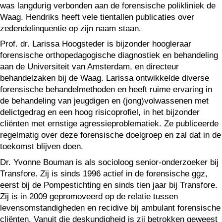
was langdurig verbonden aan de fo­rensische polikliniek de
Waag. Hendriks heeft vele tientallen publicaties over
zedendelinquentie op zijn naam staan.
Prof. dr. Larissa Hoogsteder is bijzonder hoogleraar
forensische orthopedagogische diagnostiek en behandeling
aan de Universiteit van Amsterdam, en directeur
behandelzaken bij de Waag. Larissa ontwikkelde diverse
forensische behandelmethoden en heeft ruime ervaring in
de behandeling van jeugdigen en (jong)volwassenen met
delictgedrag en een hoog risicoprofiel, in het bijzonder
cliënten met ernstige agressieproblematiek. Ze publiceerde
regelmatig over deze forensische doelgroep en zal dat in de
toekomst blijven doen.
Dr. Yvonne Bouman is als socioloog senior-onderzoeker bij
Transfore. Zij is sinds 1996 actief in de forensische ggz,
eerst bij de Pompestichting en sinds tien jaar bij Transfore.
Zij is in 2009 gepromoveerd op de relatie tussen
levensomstandigheden en recidive bij ambulant forensische
cliënten. Vanuit die deskundigheid is zij betrokken geweest