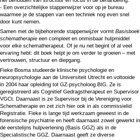
het behouden van structuur en focus in de behandeling.
- Een overzichtelijke stappenwijzer voor op je bureau
waarmee je de stappen van een techniek nog even snel
door kunt nemen.
Samen met de bijbehorende stappenwijzer vormt
Basisboek
schematherapie
een compleet en onmisbaar hulpmiddel
voor elke schematherapeut. Of je nu net begint of al veel
ervaring hebt: dit boek helpt je om verder te groeien – met
vertrouwen, structuur en diepgang.
Fieke Bosma studeerde klinische psychologie en
neuropsychologie aan de Universiteit Utrecht en voltooide
in 2004 haar opleiding tot GZ-psycholoog BIG. Ze is
geregistreerd als Cognitief Gedragstherapeut en Supervisor
VGCt. Daarnaast is ze Supervisor bij de Vereniging voor
Schematherapie en zet zich hier ook in als commissielid
Registratie. Fieke is lange tijd werkzaam geweest in de
forensische psychiatrie en heeft daarnaast zowel gewerkt in
de eerstelijns hulpverlening (Basis GGZ) als in de
Specialistische GGZ. Daarnaast geeft ze diverse