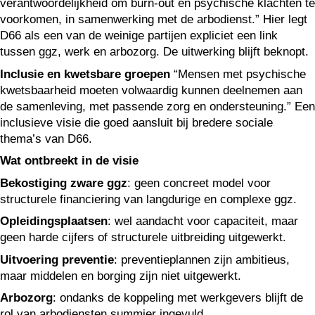
verantwoordelijkheid om burn-out en psychische klachten te
voorkomen, in samenwerking met de arbodienst.” Hier legt
D66 als een van de weinige partijen expliciet een link
tussen ggz, werk en arbozorg. De uitwerking blijft beknopt.
Inclusie en kwetsbare groepen
“Mensen met psychische
kwetsbaarheid moeten volwaardig kunnen deelnemen aan
de samenleving, met passende zorg en ondersteuning.” Een
inclusieve visie die goed aansluit bij bredere sociale
thema’s van D66.
Wat ontbreekt in de visie
Bekostiging zware ggz
: geen concreet model voor
structurele financiering van langdurige en complexe ggz.
Opleidingsplaatsen
: wel aandacht voor capaciteit, maar
geen harde cijfers of structurele uitbreiding uitgewerkt.
Uitvoering preventie
: preventieplannen zijn ambitieus,
maar middelen en borging zijn niet uitgewerkt.
Arbozorg
: ondanks de koppeling met werkgevers blijft de
rol van arbodiensten summier ingevuld.