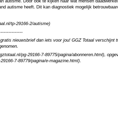
an autisme. Door ook te kijken naar wat mensen daadwerkeli
and autisme heeft. Dit kan diagnostiek mogelijk betrouwbaar
aal.nl/tp-29166-2/autisme)
---------------
 gratis nieuwsbrief dan iets voor jou! GGZ Totaal verschijn
ngenomen.
.ggztotaal.nl/pg-29166-7-89775/pagina/abonneren.html), opgev
pg-29166-7-89779/pagina/e-magazine.html).