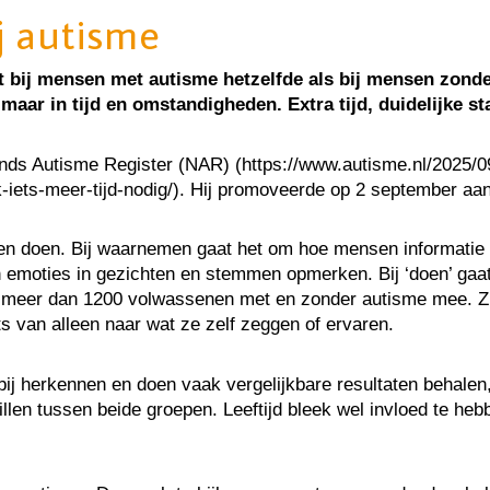
j autisme
 bij mensen met autisme hetzelfde als bij mensen zond
n, maar in tijd en omstandigheden. Extra tijd, duidelijke
lands Autisme Register (NAR) (https://www.autisme.nl/2025
ts-meer-tijd-nodig/). Hij promoveerde op 2 september aan 
 doen. Bij waarnemen gaat het om hoe mensen informatie uit
 emoties in gezichten en stemmen opmerken. Bij ‘doen’ ga
eer dan 1200 volwassenen met en zonder autisme mee. Zij vu
 van alleen naar wat ze zelf zeggen of ervaren.
bij herkennen en doen vaak vergelijkbare resultaten behale
illen tussen beide groepen. Leeftijd bleek wel invloed te h