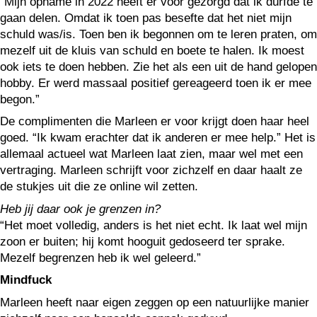
“Mijn opname in 2022 heeft er voor gezorgd dat ik durfde te
gaan delen. Omdat ik toen pas besefte dat het niet mijn
schuld was/is. Toen ben ik begonnen om te leren praten, om
mezelf uit de kluis van schuld en boete te halen. Ik moest
ook iets te doen hebben. Zie het als een uit de hand gelopen
hobby. Er werd massaal positief gereageerd toen ik er mee
begon.”
De complimenten die Marleen er voor krijgt doen haar heel
goed. “Ik kwam erachter dat ik anderen er mee help.” Het is
allemaal actueel wat Marleen laat zien, maar wel met een
vertraging. Marleen schrijft voor zichzelf en daar haalt ze
de stukjes uit die ze online wil zetten.
Heb jij daar ook je grenzen in?
“Het moet volledig, anders is het niet echt. Ik laat wel mijn
zoon er buiten; hij komt hooguit gedoseerd ter sprake.
Mezelf begrenzen heb ik wel geleerd.”
Mindfuck
Marleen heeft naar eigen zeggen op een natuurlijke manier