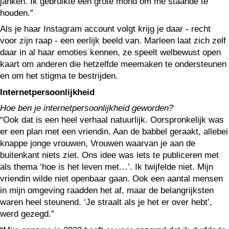
janken. Ik gebruikte een grote mond om me staande te
houden.”
Als je haar Instagram account volgt krijg je daar - recht
voor zijn raap - een eerlijk beeld van. Marleen laat zich zelf
daar in al haar emoties kennen, ze speelt welbewust open
kaart om anderen die hetzelfde meemaken te ondersteunen
en om het stigma te bestrijden.
Internetpersoonlijkheid
Hoe ben je internetpersoonlijkheid geworden?
“Ook dat is een heel verhaal natuurlijk. Oorspronkelijk was
er een plan met een vriendin. Aan de babbel geraakt, allebei
knappe jonge vrouwen, Vrouwen waarvan je aan de
buitenkant niets ziet. Ons idee was iets te publiceren met
als thema ‘hoe is het leven met…’. Ik twijfelde niet. Mijn
vriendin wilde niet openbaar gaan. Ook een aantal mensen
in mijn omgeving raadden het af, maar de belangrijksten
waren heel steunend. ‘Je straalt als je het er over hebt’,
werd gezegd.”