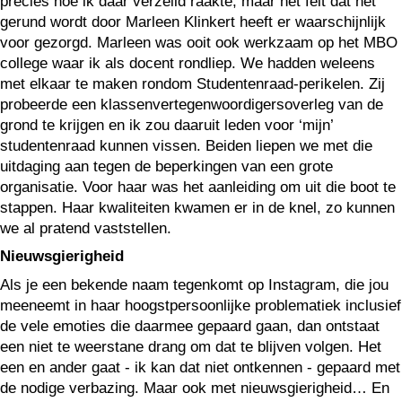
precies hoe ik daar verzeild raakte, maar het feit dat het
gerund wordt door Marleen Klinkert heeft er waarschijnlijk
voor gezorgd. Marleen was ooit ook werkzaam op het MBO
college waar ik als docent rondliep. We hadden weleens
met elkaar te maken rondom Studentenraad-perikelen. Zij
probeerde een klassenvertegenwoordigersoverleg van de
grond te krijgen en ik zou daaruit leden voor ‘mijn’
studentenraad kunnen vissen. Beiden liepen we met die
uitdaging aan tegen de beperkingen van een grote
organisatie. Voor haar was het aanleiding om uit die boot te
stappen. Haar kwaliteiten kwamen er in de knel, zo kunnen
we al pratend vaststellen.
Nieuwsgierigheid
Als je een bekende naam tegenkomt op Instagram, die jou
meeneemt in haar hoogstpersoonlijke problematiek inclusief
de vele emoties die daarmee gepaard gaan, dan ontstaat
een niet te weerstane drang om dat te blijven volgen. Het
een en ander gaat - ik kan dat niet ontkennen - gepaard met
de nodige verbazing. Maar ook met nieuwsgierigheid… En