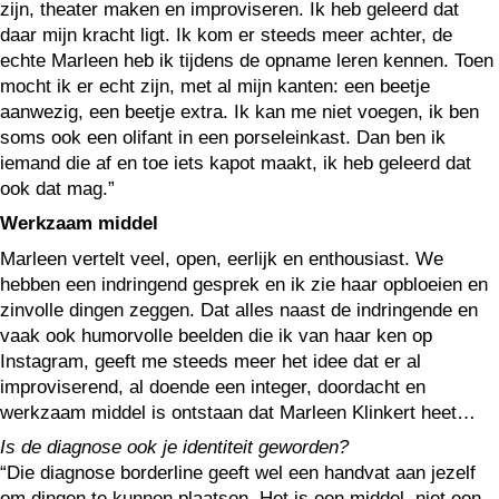
zijn, theater maken en improviseren. Ik heb geleerd dat
daar mijn kracht ligt. Ik kom er steeds meer achter, de
echte Marleen heb ik tijdens de opname leren kennen. Toen
mocht ik er echt zijn, met al mijn kanten: een beetje
aanwezig, een beetje extra. Ik kan me niet voegen, ik ben
soms ook een olifant in een porseleinkast. Dan ben ik
iemand die af en toe iets kapot maakt, ik heb geleerd dat
ook dat mag.”
Werkzaam middel
Marleen vertelt veel, open, eerlijk en enthousiast. We
hebben een indringend gesprek en ik zie haar opbloeien en
zinvolle dingen zeggen. Dat alles naast de indringende en
vaak ook humorvolle beelden die ik van haar ken op
Instagram, geeft me steeds meer het idee dat er al
improviserend, al doende een integer, doordacht en
werkzaam middel is ontstaan dat Marleen Klinkert heet…
Is de diagnose ook je identiteit geworden?
“Die diagnose borderline geeft wel een handvat aan jezelf
om dingen te kunnen plaatsen. Het is een middel, niet een