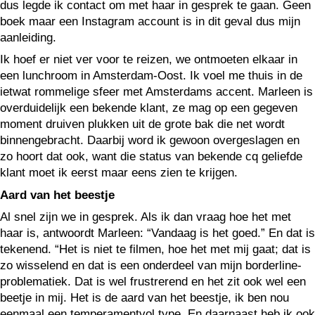
dus legde ik contact om met haar in gesprek te gaan. Geen
boek maar een Instagram account is in dit geval dus mijn
aanleiding.
Ik hoef er niet ver voor te reizen, we ontmoeten elkaar in
een lunchroom in Amsterdam-Oost. Ik voel me thuis in de
ietwat rommelige sfeer met Amsterdams accent. Marleen is
overduidelijk een bekende klant, ze mag op een gegeven
moment druiven plukken uit de grote bak die net wordt
binnengebracht. Daarbij word ik gewoon overgeslagen en
zo hoort dat ook, want die status van bekende cq geliefde
klant moet ik eerst maar eens zien te krijgen.
Aard van het beestje
Al snel zijn we in gesprek. Als ik dan vraag hoe het met
haar is, antwoordt Marleen: “Vandaag is het goed.” En dat is
tekenend. “Het is niet te filmen, hoe het met mij gaat; dat is
zo wisselend en dat is een onderdeel van mijn borderline-
problematiek. Dat is wel frustrerend en het zit ook wel een
beetje in mij. Het is de aard van het beestje, ik ben nou
eenmaal een temperamentvol type. En daarnaast heb ik ook