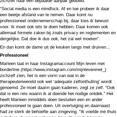
zichzelf naar een bepaalde aanpak geduwd
.
“Social media is een mindfuck. Af en toe probeer ik daar
een beetje afstand van te nemen. Daar komt nu
professioneel ondernemerschap bij, daar kies ik bewust
voor. Ik moet ook iets te doen hebben. Daar komen ook
allemaal formele zaken bij zoals privacy en reglementen en
dergelijke. Dat doe ik dus ook, het zal wel moeten”.
En dan komt de dame uit de keuken langs met druiven…
Professioneel
Marleen laat in haar Instagramaccount Mijn leven met
borderline (https://www.instagram.com/mijnlevenmet_)
zichzelf zien, het is een vorm van wat in de
therapeutenwereld ook wel ‘adequate zelfonthulling’ wordt
genoemd. Ze moet daarin gaan kaderen, zegt ze zelf. “Ook
dat is een reis waarin ik al doende het nodige ontdek.” Het
heeft Marleen inmiddels doen besluiten een en ander
professioneel te gaan doen. Uit overtuiging en daarnaast
had ze sterk de behoefte aan zingeving. “Ik voelde me thuis