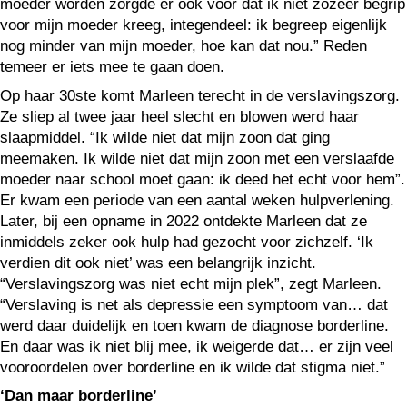
moeder worden zorgde er ook voor dat ik niet zozeer begrip
voor mijn moeder kreeg, integendeel: ik begreep eigenlijk
nog minder van mijn moeder, hoe kan dat nou.” Reden
temeer er iets mee te gaan doen.
Op haar 30ste komt Marleen terecht in de verslavingszorg.
Ze sliep al twee jaar heel slecht en blowen werd haar
slaapmiddel. “Ik wilde niet dat mijn zoon dat ging
meemaken. Ik wilde niet dat mijn zoon met een verslaafde
moeder naar school moet gaan: ik deed het echt voor hem”.
Er kwam een periode van een aantal weken hulpverlening.
Later, bij een opname in 2022 ontdekte Marleen dat ze
inmiddels zeker ook hulp had gezocht voor zichzelf. ‘Ik
verdien dit ook niet’ was een belangrijk inzicht.
“Verslavingszorg was niet echt mijn plek”, zegt Marleen.
“Verslaving is net als depressie een symptoom van… dat
werd daar duidelijk en toen kwam de diagnose borderline.
En daar was ik niet blij mee, ik weigerde dat… er zijn veel
vooroordelen over borderline en ik wilde dat stigma niet.”
‘Dan maar borderline’