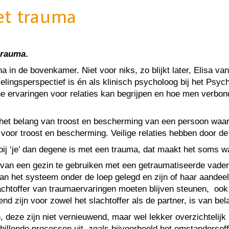
et trauma
trauma
.
na in de bovenkamer. Niet voor niks, zo blijkt later, Elisa 
elingsperspectief is én als klinisch psycholoog bij het Psy
 ervaringen voor relaties kan begrijpen en hoe men verbonde
het belang van troost en bescherming van een persoon waar j
oor troost en bescherming. Veilige relaties hebben door de 
ij ‘je’ dan degene is met een trauma, dat maakt het soms wat
s van een gezin te gebruiken met een getraumatiseerde vade
 het systeem onder de loep gelegd en zijn of haar aandeel 
toffer van traumaervaringen moeten blijven steunen, ook a
nd zijn voor zowel het slachtoffer als de partner, is van bel
, deze zijn niet vernieuwend, maar wel lekker overzichtelij
llende processen uit, zoals bijvoorbeeld het omstanderseffe