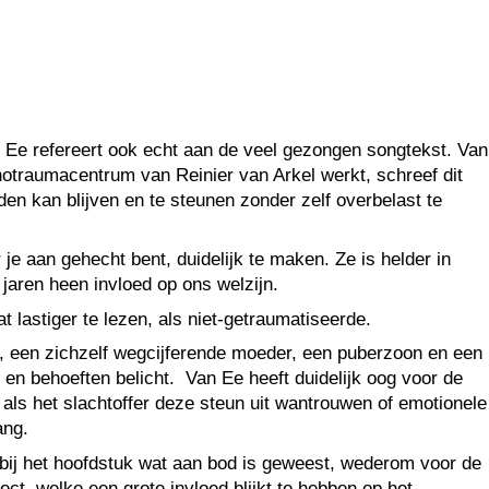
van Ee refereert ook echt aan de veel gezongen songtekst. Van
chotraumacentrum van Reinier van Arkel werkt, schreef dit
n kan blijven en te steunen zonder zelf overbelast te
e aan gehecht bent, duidelijk te maken. Ze is helder in
jaren heen invloed op ons welzijn.
 lastiger te lezen, als niet-getraumatiseerde.
r, een zichzelf wegcijferende moeder, een puberzoon en een
en behoeften belicht. Van Ee heeft duidelijk oog voor de
ls het slachtoffer deze steun uit wantrouwen of emotionele
ang.
k bij het hoofdstuk wat aan bod is geweest, wederom voor de
ct, welke een grote invloed blijkt te hebben op het