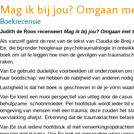
Mag ik bij jou? Omgaan m
Boekrecensie
Judith de Roos recenseert
Mag ik bij jou? Omgaan met 
Als vanzelf galmt de rest van de tekst van Claudia de Breij 
Ee, die bijzonder hoogleraar psychotraumatologie in ontwikk
boek om uit te leggen hoe men de gevolgen van traumatische
raken.
Van Ee gebruikt duidelijke voorbeelden uit onderzoeken om 
haar boodschap: we hebben de nabijheid van anderen nodig v
Lastigheid is dat het boek is geschreven in de je-vorm waarb
Van Ee kiest een mooi perspectief van uitleg door de casu
behulpzame schoonmoeder. Per hoofdstuk wordt ieder lid van
omgeving van mensen met een trauma; deze zouden het slach
vervlakking afwijst. Erkenning dat de traumaklachten belaste
Van Ee sluit iedere hoofdstuk af met verwerkingsopdrachten
persoon met trauma. Van Ee legt op eenvoudige wijze verschi