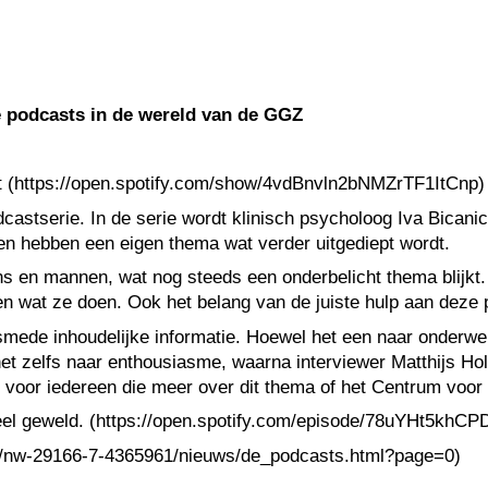
de podcasts in de wereld van de GGZ
(https://open.spotify.com/show/4vdBnvln2bNMZrTF1ItCnp)
astserie. In de serie wordt klinisch psycholoog Iva Bicani
gen hebben een eigen thema wat verder uitgediept wordt.
ens en mannen, wat nog steeds een onderbelicht thema blijkt
doen wat ze doen. Ook het belang van de juiste hulp aan deze
smede inhoudelijke informatie. Hoewel het een naar onderwer
t het zelfs naar enthousiasme, waarna interviewer Matthijs H
t voor iedereen die meer over dit thema of het Centrum voo
ksueel geweld. (https://open.spotify.com/episode/78uYHt5kh
.nl/nw-29166-7-4365961/nieuws/de_podcasts.html?page=0)