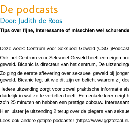
De podcasts
Door: Judith de Roos
Tips over fijne, interessante of misschien wel schuren
Deze week: Centrum voor Seksueel Geweld (CSG-)Podcast 
Ook het Centrum voor Seksueel Geweld heeft een eigen podc
geweld. Bicanic is directeur van het centrum, De uitzendin
Zo ging de eerste aflevering over seksueel geweld bij jong
geweld, Bicanic legt uit wie dit zijn en belicht waarom zij 
Iedere uitzending zorgt voor zowel praktische informatie al
duidelijk in wat ze te vertellen heeft. Een enkele keer neig
zo’n 25 minuten en hebben een prettige opbouw. Interessan
Hier luister je uitzending 2 terug over de plegers van se
Lees ook andere getipte podcasts! (https://www.ggztotaal