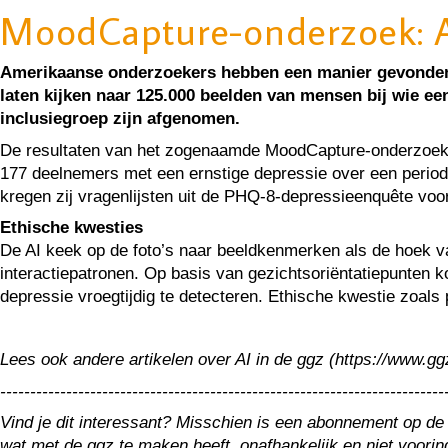
MoodCapture-onderzoek: AI
Amerikaanse onderzoekers hebben een manier gevonden om 
laten kijken naar 125.000 beelden van mensen bij wie een
inclusiegroep zijn afgenomen.
De resultaten van het zogenaamde MoodCapture-onderzoek z
177 deelnemers met een ernstige depressie over een periode
kregen zij vragenlijsten uit de PHQ-8-depressieenquête voo
Ethische kwesties
De AI keek op de foto’s naar beeldkenmerken als de hoek va
interactiepatronen. Op basis van gezichtsoriëntatiepunten 
depressie vroegtijdig te detecteren. Ethische kwestie zoal
Lees ook andere artikelen over AI in de ggz (https://www.ggzto
--------------------------------------------------------------------------
Vind je dit interessant? Misschien is een abonnement op de
wat met de ggz te maken heeft, onafhankelijk en niet voori