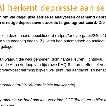
 herkent depressie aan sel
via dagelijkse selfies te analyseren of iemand depressi
 ernstige depressieve stoornis is gediagnosticeerd. Die 
ijn deze maand gepubliceerd (https://arxiv.org/abs/2402.1
 van negentig dagen. Zij lieten hen automatisch en aselect 
rgelegd.
n waaruit die was genomen, dominante kleuren, lichtinval, 
kon de AI na verloop van tijd ruwe PHQ-8-scores effectief v
s privacybescherming blijven wel punt van aandacht, zo ben
taal.nl/tp-29166-2/artificiele intelligentie)
---------------
 gratis nieuwsbrief dan iets voor jou! GGZ Totaal verschijn
ngenomen.