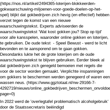
(https://nos.nl/artikel/2494365-loterijen-blokkeerden-
gokwaarschuwing-miljoenen-voor-goede-doelen-op-het-
spel) blijkt dat gokbedrijven zich hevig (en effectief) hebben
verzet tegen de komst van een nieuwe
waarschuwingstekst. Experts adviseerden de
waarschuwingstekst ’Wat kost gokken jou? Stop op tijd’
voor alle kansspelen, waaronder online gokken en loterijen,
te gebruiken. De oude tekst - Speel Bewust - werd te licht
bevonden en te aansporend om te gaan gokken.
Desondanks lukte het de grote loterijen om de oude
waarschuwingstekst te blijven gebruiken. Eerder bleek al
dat gokbedrijven zich geregeld bemoeien met regels die
voor de sector worden gemaakt. Verplichte inspanningen
om gokkers te beschermen werden genegeerd of waren een
wassen neus. (https://www.ggztotaal.nl/nw-29166-7-
4292719/nieuws/online_gokbedrijven_beschermen_onvoldoe
page=0)
In 2022 werd de ’overlegtafel problematisch alcoholgebruik’
door de Staatssecretaris beëindigd