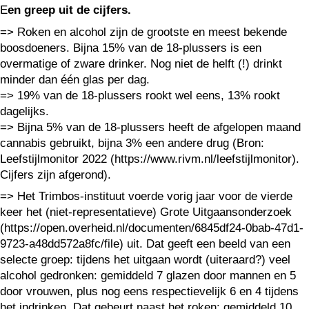
E
en greep uit de cijfers.
=> Roken en alcohol zijn de grootste en meest bekende
boosdoeners. Bijna 15% van de 18-plussers is een
overmatige of zware drinker. Nog niet de helft (!) drinkt
minder dan één glas per dag.
=> 19% van de 18-plussers rookt wel eens, 13% rookt
dagelijks.
=> Bijna 5% van de 18-plussers heeft de afgelopen maand
cannabis gebruikt, bijna 3% een andere drug (Bron:
Leefstijlmonitor 2022 (https://www.rivm.nl/leefstijlmonitor).
Cijfers zijn afgerond).
=> Het Trimbos-instituut voerde vorig jaar voor de vierde
keer het (niet-representatieve) Grote Uitgaansonderzoek
(https://open.overheid.nl/documenten/6845df24-0bab-47d1-
9723-a48dd572a8fc/file) uit. Dat geeft een beeld van een
selecte groep: tijdens het uitgaan wordt (uiteraard?) veel
alcohol gedronken: gemiddeld 7 glazen door mannen en 5
door vrouwen, plus nog eens respectievelijk 6 en 4 tijdens
het indrinken. Dat gebeurt naast het roken: gemiddeld 10