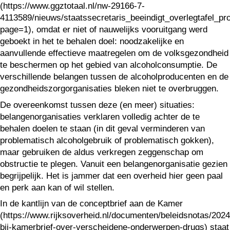
(https://www.ggztotaal.nl/nw-29166-7-
4113589/nieuws/staatssecretaris_beeindigt_overlegtafel_pr
page=1), omdat er niet of nauwelijks vooruitgang werd
geboekt in het te behalen doel: noodzakelijke en
aanvullende effectieve maatregelen om de volksgezondheid
te beschermen op het gebied van alcoholconsumptie. De
verschillende belangen tussen de alcoholproducenten en de
gezondheidszorgorganisaties bleken niet te overbruggen.
De overeenkomst tussen deze (en meer) situaties:
belangenorganisaties verklaren volledig achter de te
behalen doelen te staan (in dit geval verminderen van
problematisch alcoholgebruik of problematisch gokken),
maar gebruiken de aldus verkregen zeggenschap om
obstructie te plegen. Vanuit een belangenorganisatie gezien
begrijpelijk. Het is jammer dat een overheid hier geen paal
en perk aan kan of wil stellen.
In de kantlijn van de conceptbrief aan de Kamer
(https://www.rijksoverheid.nl/documenten/beleidsnotas/2024
bij-kamerbrief-over-verscheidene-onderwerpen-drugs) staat