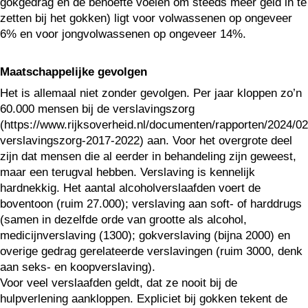
gokgedrag én de behoefte voelen om steeds meer geld in te
zetten bij het gokken) ligt voor volwassenen op ongeveer
6% en voor jongvolwassenen op ongeveer 14%.
Maatschappelijke gevolgen
Het is allemaal niet zonder gevolgen. Per jaar kloppen zo’n
60.000 mensen bij de verslavingszorg
(https://www.rijksoverheid.nl/documenten/rapporten/2024/02/
verslavingszorg-2017-2022) aan. Voor het overgrote deel
zijn dat mensen die al eerder in behandeling zijn geweest,
maar een terugval hebben. Verslaving is kennelijk
hardnekkig. Het aantal alcoholverslaafden voert de
boventoon (ruim 27.000); verslaving aan soft- of harddrugs
(samen in dezelfde orde van grootte als alcohol,
medicijnverslaving (1300); gokverslaving (bijna 2000) en
overige gedrag gerelateerde verslavingen (ruim 3000, denk
aan seks- en koopverslaving).
Voor veel verslaafden geldt, dat ze nooit bij de
hulpverlening aankloppen. Expliciet bij gokken tekent de