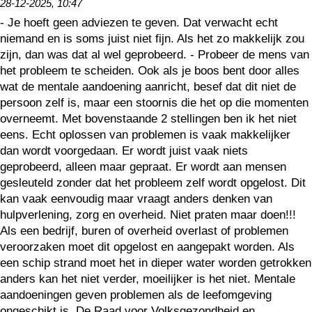
28-12-2025, 10:47
- Je hoeft geen adviezen te geven. Dat verwacht echt
niemand en is soms juist niet fijn. Als het zo makkelijk zou
zijn, dan was dat al wel geprobeerd. - Probeer de mens van
het probleem te scheiden. Ook als je boos bent door alles
wat de mentale aandoening aanricht, besef dat dit niet de
persoon zelf is, maar een stoornis die het op die momenten
overneemt. Met bovenstaande 2 stellingen ben ik het niet
eens. Echt oplossen van problemen is vaak makkelijker
dan wordt voorgedaan. Er wordt juist vaak niets
geprobeerd, alleen maar gepraat. Er wordt aan mensen
gesleuteld zonder dat het probleem zelf wordt opgelost. Dit
kan vaak eenvoudig maar vraagt anders denken van
hulpverlening, zorg en overheid. Niet praten maar doen!!!
Als een bedrijf, buren of overheid overlast of problemen
veroorzaken moet dit opgelost en aangepakt worden. Als
een schip strand moet het in dieper water worden getrokken
anders kan het niet verder, moeilijker is het niet. Mentale
aandoeningen geven problemen als de leefomgeving
ongeschikt is. De Raad voor Volksgezondheid en