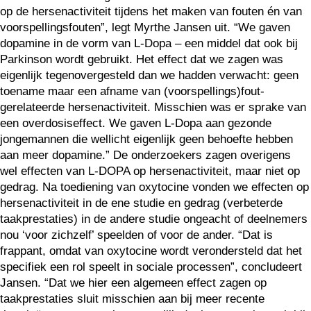
op de hersenactiviteit tijdens het maken van fouten én van
voorspellingsfouten”, legt Myrthe Jansen uit. “We gaven
dopamine in de vorm van L-Dopa – een middel dat ook bij
Parkinson wordt gebruikt. Het effect dat we zagen was
eigenlijk tegenovergesteld dan we hadden verwacht: geen
toename maar een afname van (voorspellings)fout-
gerelateerde hersenactiviteit. Misschien was er sprake van
een overdosiseffect. We gaven L-Dopa aan gezonde
jongemannen die wellicht eigenlijk geen behoefte hebben
aan meer dopamine.” De onderzoekers zagen overigens
wel effecten van L-DOPA op hersenactiviteit, maar niet op
gedrag. Na toediening van oxytocine vonden we effecten op
hersenactiviteit in de ene studie en gedrag (verbeterde
taakprestaties) in de andere studie ongeacht of deelnemers
nou ‘voor zichzelf’ speelden of voor de ander. “Dat is
frappant, omdat van oxytocine wordt verondersteld dat het
specifiek een rol speelt in sociale processen”, concludeert
Jansen. “Dat we hier een algemeen effect zagen op
taakprestaties sluit misschien aan bij meer recente