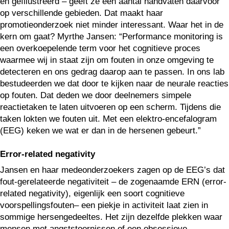
en geïllustreerd – geeft ze een aantal handvaten daarvoor
op verschillende gebieden. Dat maakt haar
promotieonderzoek niet minder interessant. Waar het in de
kern om gaat? Myrthe Jansen: “Performance monitoring is
een overkoepelende term voor het cognitieve proces
waarmee wij in staat zijn om fouten in onze omgeving te
detecteren en ons gedrag daarop aan te passen. In ons lab
bestudeerden we dat door te kijken naar de neurale reacties
op fouten. Dat deden we door deelnemers simpele
reactietaken te laten uitvoeren op een scherm. Tijdens die
taken lokten we fouten uit. Met een elektro-encefalogram
(EEG) keken we wat er dan in de hersenen gebeurt.”
Error-related negativity
Jansen en haar medeonderzoekers zagen op de EEG’s dat
fout-gerelateerde negativiteit – de zogenaamde ERN (error-
related negativity), eigenlijk een soort cognitieve
voorspellingsfouten– een piekje in activiteit laat zien in
sommige hersengedeeltes. Het zijn dezelfde plekken waar
mensen met angststoornissen of een obsessieve-