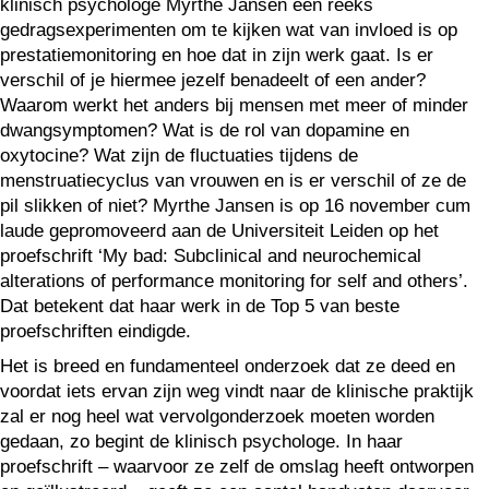
klinisch psychologe Myrthe Jansen een reeks
gedragsexperimenten om te kijken wat van invloed is op
prestatiemonitoring en hoe dat in zijn werk gaat. Is er
verschil of je hiermee jezelf benadeelt of een ander?
Waarom werkt het anders bij mensen met meer of minder
dwangsymptomen? Wat is de rol van dopamine en
oxytocine? Wat zijn de fluctuaties tijdens de
menstruatiecyclus van vrouwen en is er verschil of ze de
pil slikken of niet? Myrthe Jansen is op 16 november cum
laude gepromoveerd aan de Universiteit Leiden op het
proefschrift ‘My bad: Subclinical and neurochemical
alterations of performance monitoring for self and others’.
Dat betekent dat haar werk in de Top 5 van beste
proefschriften eindigde.
Het is breed en fundamenteel onderzoek dat ze deed en
voordat iets ervan zijn weg vindt naar de klinische praktijk
zal er nog heel wat vervolgonderzoek moeten worden
gedaan, zo begint de klinisch psychologe. In haar
proefschrift – waarvoor ze zelf de omslag heeft ontworpen