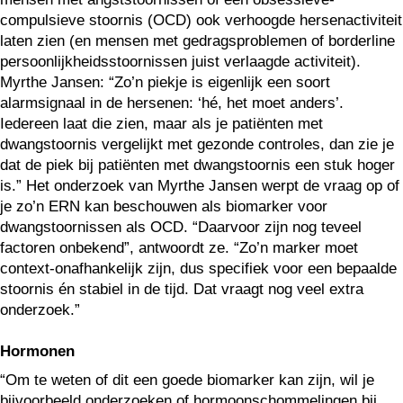
compulsieve stoornis (OCD) ook verhoogde hersenactiviteit
laten zien (en mensen met gedragsproblemen of borderline
persoonlijkheidsstoornissen juist verlaagde activiteit).
Myrthe Jansen: “Zo’n piekje is eigenlijk een soort
alarmsignaal in de hersenen: ‘hé, het moet anders’.
Iedereen laat die zien, maar als je patiënten met
dwangstoornis vergelijkt met gezonde controles, dan zie je
dat de piek bij patiënten met dwangstoornis een stuk hoger
is.” Het onderzoek van Myrthe Jansen werpt de vraag op of
je zo’n ERN kan beschouwen als biomarker voor
dwangstoornissen als OCD. “Daarvoor zijn nog teveel
factoren onbekend”, antwoordt ze. “Zo’n marker moet
context-onafhankelijk zijn, dus specifiek voor een bepaalde
stoornis én stabiel in de tijd. Dat vraagt nog veel extra
onderzoek.”
Hormonen
“Om te weten of dit een goede biomarker kan zijn, wil je
bijvoorbeeld onderzoeken of hormoonschommelingen bij