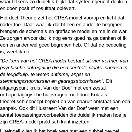
waar telkens zo duidelijk blijkt dat systeemgericht denken
en doen positief resultaat oplevert.
Het deel Theorie zet het CREA model voorop en licht dat
nader toe. Daar waar ik dacht een en ander te begrijpen,
brengen de schema’s en grafische modellen me in de war.
Ze zorgen ervoor dat ik nog eens goed na ga denken of ik
een en ander wel goed begrepen heb. Of dat de bedoeling
is, weet ik niet.
“De kern van het CREA model bestaat uit vier vormen van
psychische ontregeling die een centrale plaats innemen in
de jeugdhulp, te weten autisme, angst en
stemmingsstoornissen en gedragsstoornissen”.
Dit
uitgangspunt kruist Van der Doef met een zestal
orthopedagogische hulpvragen, ooit door Kok als
theoretisch concept bepleit en van daaruit ontstaat dan een
aanpak. Ook dit illustreert Van der Doef weer met een
aantal toepassingsvoorbeelden die duidelijk maken hoe je
zijn CREA-model praktisch kunt inzetten.
Uiteindelijk leg ik het boek weg met een dubbel gevoel.