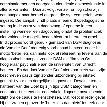
combinatie met een doorgaans niet ideale opvoedsituatie in
allerlei varianten. Daaruit volgt vanzelf en logischerwijs
een aanpak naar herstel en groei die systeemgericht wordt
ingezet. Die aanpak vindt plaats in een orthopedagogische
setting in de vorm van dagopvang of opname in een
instelling wanneer een dagopvang omdat de problematiek
niet voldoende mogelijkheden biedt tot herstel en groei.
In dit proces wordt gebruik gemaakt van DSM diagnoses
die Van der Doef met enig voorbehoud hanteert onder het
motto ‘beter iets dan niets’ ook al refereert hij tevens aan de
diagnostische aanpak zonder DSM die Jim van Os,
hoogleraar psychiatrie aan de universiteit van Utrecht
hanteert. En dat doet Van der Doef niet voor niets want zijn
beschreven casus zijn zonder uitzondering bij uitstek
geschikt voor een dergelijke diagnostiek. Desalniettemin
hanteert Van der Doef bij zijn tips DSM categorieën en
constateert telkens dat een enkele diagnose onvoldoende
blijkt om de casus te kenschetsen. Dat roept in ieder geval
bij mij vragen op over de ‘beter iets dan niets’ insteek daar