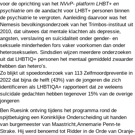
voor de oprichting van het
NVvP- platform LHBT+ en
psychiatrie
om de aandacht voor LHBT+ personen binnen
de psychiatrie te vergroten. Aanleiding daarvoor was het
Nemesis bevolkingsonderzoek van het Trimbos-instituut uit
2010, dat uitwees dat mentale klachten als depressie,
angsten, verslaving en suïcidaliteit onder gender- en
seksuele minderheden fors vaker voorkomen dan onder
heteroseksuelen. Sindsdien wijzen meerdere onderzoeken
uit dat LHBTIQ+ personen het mentaal gemiddeld zwaarder
hebben dan hetero’s.
Zo blijkt uit spoedonderzoek van 113 Zelfmoordpreventie in
2022 dat bijna de helft (43%) van de jongeren die zich
identificeren als LHBTIQA+ rapporteert dat ze weleens
suïcidale gedachten hebben tegenover 15% van de overige
jongeren
Ben Ruesink ontving tijdens het programma rond de
spijtbetuiging een Koninklijke Onderscheiding uit handen
van burgemeester van Maastricht,Annemarie Penn-te
Strake. Hij werd benoemd tot Ridder in de Orde van Oranje-