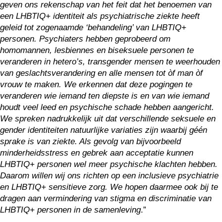
geven ons rekenschap van het feit dat het benoemen van
een LHBTIQ+ identiteit als psychiatrische ziekte heeft
geleid tot zogenaamde ‘behandeling’ van LHBTIQ+
personen. Psychiaters hebben geprobeerd om
homomannen, lesbiennes en biseksuele personen te
veranderen in hetero’s, transgender mensen te weerhouden
van geslachtsverandering en alle mensen tot òf man òf
vrouw te maken. We erkennen dat deze pogingen te
veranderen wie iemand ten diepste is en van wie iemand
houdt veel leed en psychische schade hebben aangericht.
We spreken nadrukkelijk uit dat verschillende seksuele en
gender identiteiten natuurlijke variaties zijn waarbij géén
sprake is van ziekte. Als gevolg van bijvoorbeeld
minderheidsstress en gebrek aan acceptatie kunnen
LHBTIQ+ personen wel meer psychische klachten hebben.
Daarom willen wij ons richten op een inclusieve psychiatrie
en LHBTIQ+ sensitieve zorg. We hopen daarmee ook bij te
dragen aan vermindering van stigma en discriminatie van
LHBTIQ+ personen in de samenleving
.”