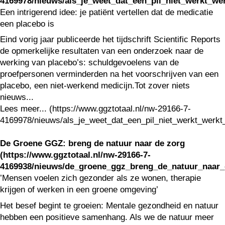
4169978/nieuws/als_je_weet_dat_een_pil_niet_werkt_wer
Een intrigerend idee: je patiënt vertellen dat de medicatie
een placebo is
Eind vorig jaar publiceerde het tijdschrift Scientific Reports
de opmerkelijke resultaten van een onderzoek naar de
werking van placebo’s: schuldgevoelens van de
proefpersonen verminderden na het voorschrijven van een
placebo, een niet-werkend medicijn.Tot zover niets
nieuws...
Lees meer... (https://www.ggztotaal.nl/nw-29166-7-
4169978/nieuws/als_je_weet_dat_een_pil_niet_werkt_werkt_
De Groene GGZ: breng de natuur naar de zorg
(https://www.ggztotaal.nl/nw-29166-7-
4169938/nieuws/de_groene_ggz_breng_de_natuur_naar_
’Mensen voelen zich gezonder als ze wonen, therapie
krijgen of werken in een groene omgeving’
Het besef begint te groeien: Mentale gezondheid en natuur
hebben een positieve samenhang. Als we de natuur meer