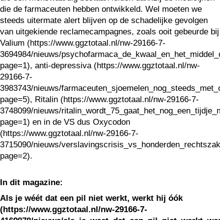
die de farmaceuten hebben ontwikkeld. Wel moeten we
steeds uitermate alert blijven op de schadelijke gevolgen
van uitgekiende reclamecampagnes, zoals ooit gebeurde bij
Valium (https://www.ggztotaal.nl/nw-29166-7-
3694984/nieuws/psychofarmaca_de_kwaal_en_het_middel_d
page=1), anti-depressiva (https://www.ggztotaal.nl/nw-
29166-7-
3983743/nieuws/farmaceuten_sjoemelen_nog_steeds_met_o
page=5), Ritalin (https://www.ggztotaal.nl/nw-29166-7-
3748099/nieuws/ritalin_wordt_75_gaat_het_nog_een_tijdje_
page=1) en in de VS dus Oxycodon
(https://www.ggztotaal.nl/nw-29166-7-
3715090/nieuws/verslavingscrisis_vs_honderden_rechtszak
page=2).
In dit magazine:
Als je wéét dat een pil niet werkt, werkt hij óók
(https://www.ggztotaal.nl/nw-29166-7-