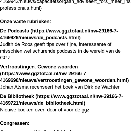
4169942/nieuws/capacitetsorgaan_adviseert_fors_meer_in
professionals.html)
Onze vaste rubrieken:
De Podcasts (https://www.ggztotaal.nl/nw-29166-7-
4169929/nieuws/de_podcasts.html)
Judith de Roos geeft tips over fijne, interessante of
misschien wel schurende podcasts in de wereld van de
GGZ
Vertroostingen. Gewone woorden
(https://www.ggztotaal.nl/nw-29166-7-
4169690/nieuws/vertroostingen_gewone_woorden.html)
Johan Atsma recenseert het boek van Dirk de Wachter
De Bibliotheek (https://www.ggztotaal.nl/nw-29166-7-
4169721/nieuws/de_bibliotheek.html)
Nieuwe boeken over, door of voor de ggz
Congressen: