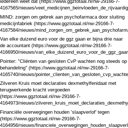
iedereen weet dat (https://www.ggztotaal.nl/nw-29166-7-
4167565/nieuws/veel_medicijnen_beinvloeden_de_rijvaardi
MIND: zorgen om gebrek aan psychofarmaca door sluiting
medicijnfabriek (https://www.ggztotaal.nl/nw-29166-7-
4167584/nieuws/mind_zorgen_om_gebrek_aan_psychofarmaca
Van elke duizend euro voor de ggz gaan er bijna drie naar
de accountant (https://www.ggztotaal.nl/nw-29166-7-
4166950/nieuws/van_elke_duizend_euro_voor_de_ggz_gaan_
Pointer: ”Cliënten van gesloten CvP wachten nog steeds op
behandeling” (https://www.ggztotaal.nl/nw-29166-7-
4165740/nieuws/pointer_clienten_van_gesloten_cvp_wacht
Zilveren Kruis moet declaraties dexmethylfenidaat met
terugwerkende kracht vergoeden
(https://www.ggztotaal.nl/nw-29166-7-
4164973/nieuws/zilveren_kruis_moet_declaraties_dexmethy
Financiële overwegingen houden ’slaapverlof’ tegen
(https://www.ggztotaal.nl/nw-29166-7-
4164956/nieuws/financiele_overwegingen_houden_slaapverl