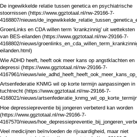
De ingewikkelde relatie tussen genetica en psychiatrische
stoornissen (https://www.ggztotaal.nl/nw-29166-7-
4168807/nieuws/de_ingewikkelde_relatie_tussen_genetica_e
GroenLinks en CDA willen term ’krankzinnig’ uit wetteksten
van BES-eilanden (https://www.ggztotaal.nl/nw-29166-7-
4168802/nieuws/groenlinks_en_cda_willen_term_krankzinni
eilanden.html)
Wie ADHD heeft, heeft ook meer kans op angstklachten en
depressi (https://www.ggztotaal.nl/nw-29166-7-
4167961/nieuws/wie_adhd_heeft_heeft_ook_meer_kans_op_
Artsenfederatie KNMG wil op korte termijn aanpassingen in
tuchtrecht (https://www.ggztotaal.nl/nw-29166-7-
4168021/nieuws/artsenfederatie_knmg_wil_op_korte_termijn
Hoe depressiepreventie bij jongeren verbeterd kan worden
(https://www.ggztotaal.nl/nw-29166-7-
4167570/nieuws/hoe_depressiepreventie_bij_jongeren_verb
Veel medicijnen beïnvloeden de rijvaardigheid, maar niet