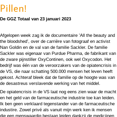
Pillen!
De GGZ Totaal van 23 januari 2023
Afgelopen week zag ik de documentaire ’All the beauty and
the bloodshed’, over de carrière van fotograaf en activist
Nan Goldin en de val van de familie Sackler. De familie
Sackler was eigenaar van Purdue Pharma, de fabrikant van
de zware pijnstiller OxyContinen, ook wel Oxycodon. Het
bedrijf was één van de veroorzakers van de opiatencrisis in
de VS, die naar schatting 500.000 mensen het leven heeft
gekost. Achteraf bleek dat de familie op de hoogte was van
de desastreus verslavende werking van het middel.
De opiatencrisis in de VS laat nog eens zien waar de macht
en het geld van de farmaceutische industrie toe kan leiden.
Ik ben geen verklaard tegenstander van de farmaceutische
industire. Zowel privé als vanuit mijn werk ken ik mensen
die een menswaardig bestaan leiden dankzij de medicijnen