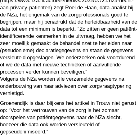
(https://www.nza.nl/actueel/nieuws/2022/07/21/nza-hecht-
aan-privacy-patienten) zegt Roel de Haan, data-analist bij
de NZa, het ongemak van de zorgprofessionals goed te
begrijpen, maar hij benadrukt dat de herleidbaarheid van de
data tot een minimum is beperkt. “Zo zitten er geen patiënt-
identificerende kenmerken in de uitvraag, hebben we het
zeer moeilijk gemaakt de behandelinzet te herleiden naar
(pseudonieme) declaratiegegevens en staan de gegevens
versleuteld opgeslagen. We onderzoeken ook voortdurend
of we de data met nieuwe technieken of aanvullende
processen verder kunnen beveiligen.”
Volgens de NZa worden alle verzamelde gegevens na
onderbouwing van haar adviezen over zorgvraagtypering
vernietigd.
Groenendijk is daar blijkens het artikel in Trouw niet gerust
op: “Voor het vertrouwen van de zorg is het zomaar
doorspelen van patiëntgegevens naar de NZa slecht,
hoezeer die data ook worden versleuteld of
gepseudonimiseerd.“