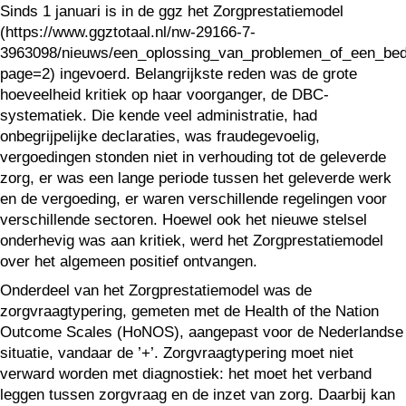
Sinds 1 januari is in de ggz het Zorgprestatiemodel
(https://www.ggztotaal.nl/nw-29166-7-
3963098/nieuws/een_oplossing_van_problemen_of_een_bedr
page=2) ingevoerd. Belangrijkste reden was de grote
hoeveelheid kritiek op haar voorganger, de DBC-
systematiek. Die kende veel administratie, had
onbegrijpelijke declaraties, was fraudegevoelig,
vergoedingen stonden niet in verhouding tot de geleverde
zorg, er was een lange periode tussen het geleverde werk
en de vergoeding, er waren verschillende regelingen voor
verschillende sectoren. Hoewel ook het nieuwe stelsel
onderhevig was aan kritiek, werd het Zorgprestatiemodel
over het algemeen positief ontvangen.
Onderdeel van het Zorgprestatiemodel was de
zorgvraagtypering, gemeten met de Health of the Nation
Outcome Scales (HoNOS), aangepast voor de Nederlandse
situatie, vandaar de ’+’. Zorgvraagtypering moet niet
verward worden met diagnostiek: het moet het verband
leggen tussen zorgvraag en de inzet van zorg. Daarbij kan