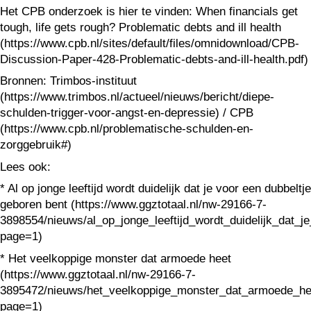
Het CPB onderzoek is hier te vinden: When financials get
tough, life gets rough? Problematic debts and ill health
(https://www.cpb.nl/sites/default/files/omnidownload/CPB-
Discussion-Paper-428-Problematic-debts-and-ill-health.pdf)
Bronnen: Trimbos-instituut
(https://www.trimbos.nl/actueel/nieuws/bericht/diepe-
schulden-trigger-voor-angst-en-depressie) / CPB
(https://www.cpb.nl/problematische-schulden-en-
zorggebruik#)
Lees ook:
* Al op jonge leeftijd wordt duidelijk dat je voor een dubbeltje
geboren bent (https://www.ggztotaal.nl/nw-29166-7-
3898554/nieuws/al_op_jonge_leeftijd_wordt_duidelijk_dat_
page=1)
* Het veelkoppige monster dat armoede heet
(https://www.ggztotaal.nl/nw-29166-7-
3895472/nieuws/het_veelkoppige_monster_dat_armoede_he
page=1)