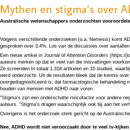
Mythen en stigma’s over AD
Australische wetenschappers onderzochten vooroordele
Volgens verschillende onderzoeken (o.a. Nemesis) komt ADHD b
gesproken over 3,4%. Los van de discussies over aantallen 
Een nieuw artikel in
Journal of Attention Disorders (https:
auteurs merken op dat er veel van die misvattingen voork
Ze screenden In totaal 1.318 artikelen en 10 studies, waarb
werd onderzocht. Uit de resultaten bleek dat de kennis ove
overgediagnosticeerd is; dat farmacologische behandeling 
houden van mensen met ADHD naar voren.
”Stigma’s zijn een onderschatte risicofactor voor andere n
auteurs. ”Stigma’s dragen waarschijnlijk ook bij aan het ve
Overigens is het onderzoek sterk gericht op de Australische
Nee, ADHD wordt niet veroorzaakt door te veel tv-kijken