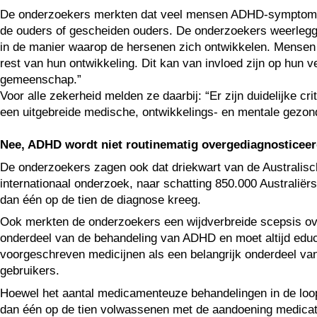
De onderzoekers merkten dat veel mensen ADHD-symptomen - 
de ouders of gescheiden ouders. De onderzoekers weerleggen
in de manier waarop de hersenen zich ontwikkelen. Mensen 
rest van hun ontwikkeling. Dit kan van invloed zijn op hun v
gemeenschap.”
Voor alle zekerheid melden ze daarbij: “Er zijn duidelijke 
een uitgebreide medische, ontwikkelings- en mentale gezon
Nee, ADHD wordt niet routinematig overgediagnosticee
De onderzoekers zagen ook dat driekwart van de Australisch
internationaal onderzoek, naar schatting 850.000 Australiër
dan één op de tien de diagnose kreeg.
Ook merkten de onderzoekers een wijdverbreide scepsis over
onderdeel van de behandeling van ADHD en moet altijd educa
voorgeschreven medicijnen als een belangrijk onderdeel va
gebruikers.
Hoewel het aantal medicamenteuze behandelingen in de loo
dan één op de tien volwassenen met de aandoening medicatie.