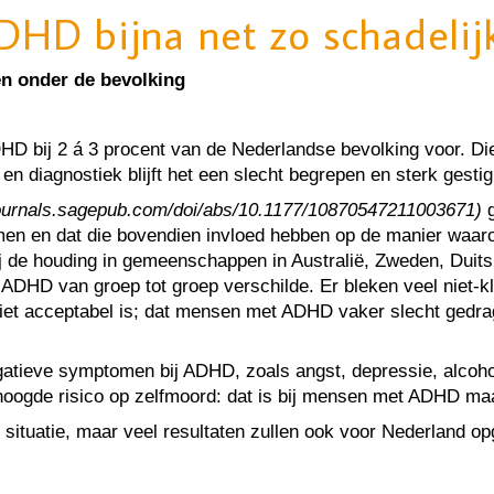
HD bijna net zo schadelijk
n onder de bevolking
ij 2 á 3 procent van de Nederlandse bevolking voor. Die cijf
en diagnostiek blijft het een slecht begrepen en sterk gest
//journals.sagepub.com/doi/abs/10.1177/10870547211003671)
g
omen en dat die bovendien invloed hebben op de manier waa
ij de houding in gemeenschappen in Australië, Zweden, Duits
r ADHD van groep tot groep verschilde. Er bleken veel niet
niet acceptabel is; dat mensen met ADHD vaker slecht gedr
egatieve symptomen bij ADHD, zoals angst, depressie, alcoho
rhoogde risico op zelfmoord: dat is bij mensen met ADHD maar
 situatie, maar veel resultaten zullen ook voor Nederland o