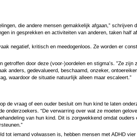
ngen, die andere mensen gemakkelijk afgaan,” schrijven de
en in gesprekken en activiteiten van anderen, taken half af 
s vaak negatief, kritisch en meedogenloos. Ze worden er con
 getroffen door deze (voor-)oordelen en stigma’s. ”Ze zijn 
aak anders, gedevalueerd, beschaamd, onzeker, ontoereike
ag, waardoor de situatie natuurlijk alleen maar escaleert.”
n op de vraag of een ouder besluit om hun kind te laten on
 de onderzoekers. “De verwarring over wat ze moeten gelov
handeling van hun kind. Dit is zorgwekkend omdat ouders ee
rsteunen.”
eld tot iemand volwassen is, hebben mensen met ADHD vier 