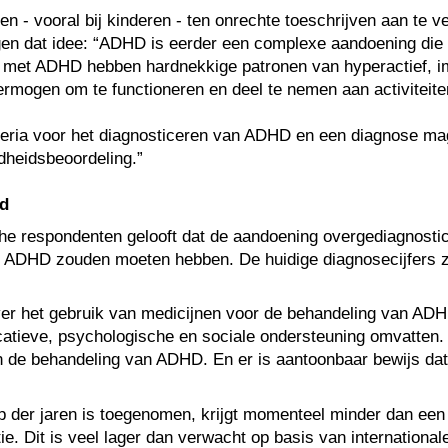
vooral bij kinderen - ten onrechte toeschrijven aan te vee
 dat idee: “ADHD is eerder een complexe aandoening die het
met ADHD hebben hardnekkige patronen van hyperactief, imp
ermogen om te functioneren en deel te nemen aan activiteiten
criteria voor het diagnosticeren van ADHD en een diagnose m
dheidsbeoordeling.”
rd
e respondenten gelooft dat de aandoening overgediagnostice
s ADHD zouden moeten hebben. De huidige diagnosecijfers zij
 het gebruik van medicijnen voor de behandeling van ADHD. 
tieve, psychologische en sociale ondersteuning omvatten. K
n de behandeling van ADHD. En er is aantoonbaar bewijs da
p der jaren is toegenomen, krijgt momenteel minder dan ee
 Dit is veel lager dan verwacht op basis van internationale 