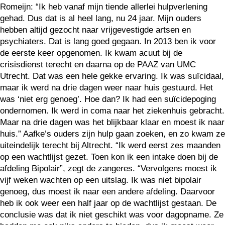
Romeijn: “Ik heb vanaf mijn tiende allerlei hulpverlening
gehad. Dus dat is al heel lang, nu 24 jaar. Mijn ouders
hebben altijd gezocht naar vrijgevestigde artsen en
psychiaters. Dat is lang goed gegaan. In 2013 ben ik voor
de eerste keer opgenomen. Ik kwam acuut bij de
crisisdienst terecht en daarna op de PAAZ van UMC
Utrecht. Dat was een hele gekke ervaring. Ik was suïcidaal,
maar ik werd na drie dagen weer naar huis gestuurd. Het
was ‘niet erg genoeg’. Hoe dan? Ik had een suïcidepoging
ondernomen. Ik werd in coma naar het ziekenhuis gebracht.
Maar na drie dagen was het blijkbaar klaar en moest ik naar
huis.” Aafke’s ouders zijn hulp gaan zoeken, en zo kwam ze
uiteindelijk terecht bij Altrecht. “Ik werd eerst zes maanden
op een wachtlijst gezet. Toen kon ik een intake doen bij de
afdeling Bipolair”, zegt de zangeres. “Vervolgens moest ik
vijf weken wachten op een uitslag. Ik was niet bipolair
genoeg, dus moest ik naar een andere afdeling. Daarvoor
heb ik ook weer een half jaar op de wachtlijst gestaan. De
conclusie was dat ik niet geschikt was voor dagopname. Ze