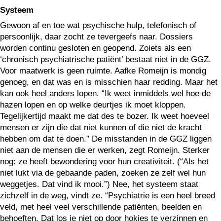
Systeem
Gewoon af en toe wat psychische hulp, telefonisch of
persoonlijk, daar zocht ze tevergeefs naar. Dossiers
worden continu gesloten en geopend. Zoiets als een
‘chronisch psychiatrische patiënt’ bestaat niet in de GGZ.
Voor maatwerk is geen ruimte. Aafke Romeijn is mondig
genoeg, en dat was en is misschien haar redding. Maar het
kan ook heel anders lopen. “Ik weet inmiddels wel hoe de
hazen lopen en op welke deurtjes ik moet kloppen.
Tegelijkertijd maakt me dat des te bozer. Ik weet hoeveel
mensen er zijn die dat niet kunnen of die niet de kracht
hebben om dat te doen.” De misstanden in de GGZ liggen
niet aan de mensen die er werken, zegt Romeijn. Sterker
nog: ze heeft bewondering voor hun creativiteit. (“Als het
niet lukt via de gebaande paden, zoeken ze zelf wel hun
weggetjes. Dat vind ik mooi.”) Nee, het systeem staat
zichzelf in de weg, vindt ze. “Psychiatrie is een heel breed
veld, met heel veel verschillende patiënten, beelden en
behoeften. Dat los je niet op door hokjes te verzinnen en