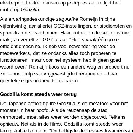
elektropop. Lekker dansen op je depressie, zo lijkt het
motto op
Godzilla
.
Als ervaringsdeskundige zag Aafke Romeijn in bijna
vijfentwintig jaar allerlei GGZ-instellingen, crisisdiensten en
spreekkamers van binnen. Haar kritiek op de sector is niet
mals, zo vertelt ze GGZTotaal. “Het is vaak één grote
efficiëntiemachine. Ik heb veel bewondering voor de
medewerkers, dat ze ondanks alles toch proberen te
functioneren, maar voor het systeem heb ik geen goed
woord over.” Romeijn koos een andere weg en probeert nu
zelf – met hulp van vrijgevestigde therapeuten – haar
geestelijke gezondheid te managen.
Godzilla komt steeds weer terug
De Japanse action-figure Godzilla is de metafoor voor het
monster in haar hoofd. Als de reuzenaap de stad
vermorzelt, moet alles weer worden opgebouwd. Telkens
opnieuw. Net als in de films, Godzilla komt steeds weer
terug. Aafke Romeijn: “De heftigste depressies kwamen van