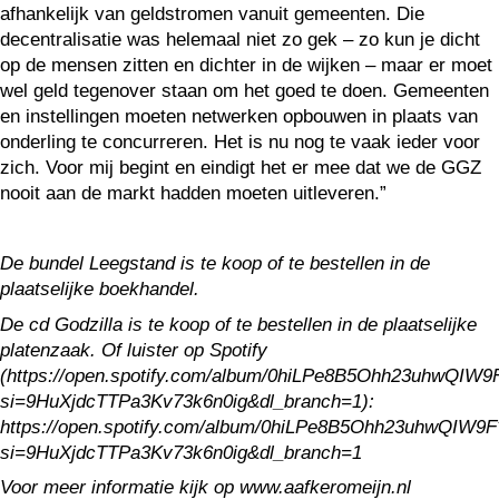
afhankelijk van geldstromen vanuit gemeenten. Die
decentralisatie was helemaal niet zo gek – zo kun je dicht
op de mensen zitten en dichter in de wijken – maar er moet
wel geld tegenover staan om het goed te doen. Gemeenten
en instellingen moeten netwerken opbouwen in plaats van
onderling te concurreren. Het is nu nog te vaak ieder voor
zich. Voor mij begint en eindigt het er mee dat we de GGZ
nooit aan de markt hadden moeten uitleveren.”
De bundel Leegstand is te koop of te bestellen in de
plaatselijke boekhandel.
De cd Godzilla is te koop of te bestellen in de plaatselijke
platenzaak. Of luister op Spotify
(https://open.spotify.com/album/0hiLPe8B5Ohh23uhwQIW9
si=9HuXjdcTTPa3Kv73k6n0ig&dl_branch=1):
https://open.spotify.com/album/0hiLPe8B5Ohh23uhwQIW9F
si=9HuXjdcTTPa3Kv73k6n0ig&dl_branch=1
Voor meer informatie kijk op www.aafkeromeijn.nl