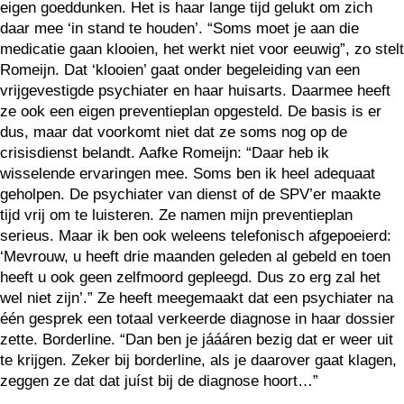
eigen goeddunken. Het is haar lange tijd gelukt om zich
daar mee ‘in stand te houden’. “Soms moet je aan die
medicatie gaan klooien, het werkt niet voor eeuwig”, zo stelt
Romeijn. Dat ‘klooien’ gaat onder begeleiding van een
vrijgevestigde psychiater en haar huisarts. Daarmee heeft
ze ook een eigen preventieplan opgesteld. De basis is er
dus, maar dat voorkomt niet dat ze soms nog op de
crisisdienst belandt. Aafke Romeijn: “Daar heb ik
wisselende ervaringen mee. Soms ben ik heel adequaat
geholpen. De psychiater van dienst of de SPV’er maakte
tijd vrij om te luisteren. Ze namen mijn preventieplan
serieus. Maar ik ben ook weleens telefonisch afgepoeierd:
‘Mevrouw, u heeft drie maanden geleden al gebeld en toen
heeft u ook geen zelfmoord gepleegd. Dus zo erg zal het
wel niet zijn’.” Ze heeft meegemaakt dat een psychiater na
één gesprek een totaal verkeerde diagnose in haar dossier
zette. Borderline. “Dan ben je jáááren bezig dat er weer uit
te krijgen. Zeker bij borderline, als je daarover gaat klagen,
zeggen ze dat dat juíst bij de diagnose hoort…”