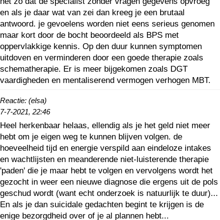
het zo dat de specialist zonder vragen gegevens opvroeg
en als je daar wat van zei dan kreeg je een brutaal
antwoord. je gevoelens worden niet eens serieus genomen
maar kort door de bocht beoordeeld als BPS met
oppervlakkige kennis. Op den duur kunnen symptomen
uitdoven en verminderen door een goede therapie zoals
schematherapie. Er is meer bijgekomen zoals DGT
vaardigheden en mentaliserend vermogen verhogen MBT.
Reactie: (elsa)
7-7-2021, 22:46
Heel herkenbaar helaas, ellendig als je het geld niet meer
hebt om je eigen weg te kunnen blijven volgen. de
hoeveelheid tijd en energie verspild aan eindeloze intakes
en wachtlijsten en meanderende niet-luisterende therapie
'paden' die je maar hebt te volgen en vervolgens wordt het
gezocht in weer een nieuwe diagnose die ergens uit de pols
geschud wordt (want echt onderzoek is natuurlijk te duur)...
En als je dan suicidale gedachten begint te krijgen is de
enige bezorgdheid over of je al plannen hebt...