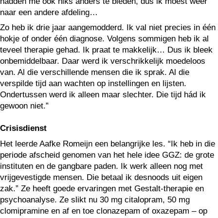
hadden me ook niks anders te bieden, dus ik moest weer
naar een andere afdeling…
Zo heb ik drie jaar aangemodderd. Ik val niet precies in één
hokje of onder één diagnose. Volgens sommigen heb ik al
teveel therapie gehad. Ik praat te makkelijk… Dus ik bleek
onbemiddelbaar. Daar werd ik verschrikkelijk moedeloos
van. Al die verschillende mensen die ik sprak. Al die
verspilde tijd aan wachten op instellingen en lijsten.
Ondertussen werd ik alleen maar slechter. Die tijd hád ik
gewoon niet.”
Crisisdienst
Het leerde Aafke Romeijn een belangrijke les. “Ik heb in die
periode afscheid genomen van het hele idee GGZ: de grote
instituten en de gangbare paden. Ik werk alleen nog met
vrijgevestigde mensen. Die betaal ik desnoods uit eigen
zak.” Ze heeft goede ervaringen met Gestalt-therapie en
psychoanalyse. Ze slikt nu 30 mg citalopram, 50 mg
clomipramine en af en toe clonazepam of oxazepam – op