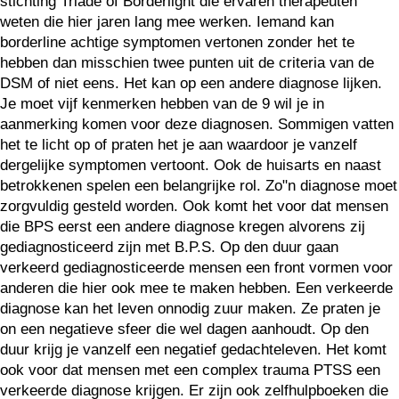
stichting Triade of Borderlight die ervaren therapeuten
weten die hier jaren lang mee werken. Iemand kan
borderline achtige symptomen vertonen zonder het te
hebben dan misschien twee punten uit de criteria van de
DSM of niet eens. Het kan op een andere diagnose lijken.
Je moet vijf kenmerken hebben van de 9 wil je in
aanmerking komen voor deze diagnosen. Sommigen vatten
het te licht op of praten het je aan waardoor je vanzelf
dergelijke symptomen vertoont. Ook de huisarts en naast
betrokkenen spelen een belangrijke rol. Zo"n diagnose moet
zorgvuldig gesteld worden. Ook komt het voor dat mensen
die BPS eerst een andere diagnose kregen alvorens zij
gediagnosticeerd zijn met B.P.S. Op den duur gaan
verkeerd gediagnosticeerde mensen een front vormen voor
anderen die hier ook mee te maken hebben. Een verkeerde
diagnose kan het leven onnodig zuur maken. Ze praten je
on een negatieve sfeer die wel dagen aanhoudt. Op den
duur krijg je vanzelf een negatief gedachteleven. Het komt
ook voor dat mensen met een complex trauma PTSS een
verkeerde diagnose krijgen. Er zijn ook zelfhulpboeken die