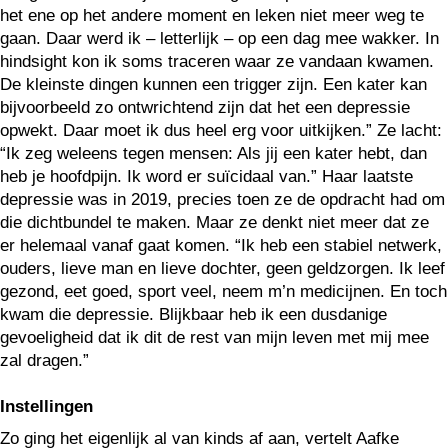
het ene op het andere moment en leken niet meer weg te
gaan. Daar werd ik – letterlijk – op een dag mee wakker. In
hindsight kon ik soms traceren waar ze vandaan kwamen.
De kleinste dingen kunnen een trigger zijn. Een kater kan
bijvoorbeeld zo ontwrichtend zijn dat het een depressie
opwekt. Daar moet ik dus heel erg voor uitkijken.” Ze lacht:
“Ik zeg weleens tegen mensen: Als jij een kater hebt, dan
heb je hoofdpijn. Ik word er suïcidaal van.” Haar laatste
depressie was in 2019, precies toen ze de opdracht had om
die dichtbundel te maken. Maar ze denkt niet meer dat ze
er helemaal vanaf gaat komen. “Ik heb een stabiel netwerk,
ouders, lieve man en lieve dochter, geen geldzorgen. Ik leef
gezond, eet goed, sport veel, neem m’n medicijnen. En toch
kwam die depressie. Blijkbaar heb ik een dusdanige
gevoeligheid dat ik dit de rest van mijn leven met mij mee
zal dragen.”
Instellingen
Zo ging het eigenlijk al van kinds af aan, vertelt Aafke