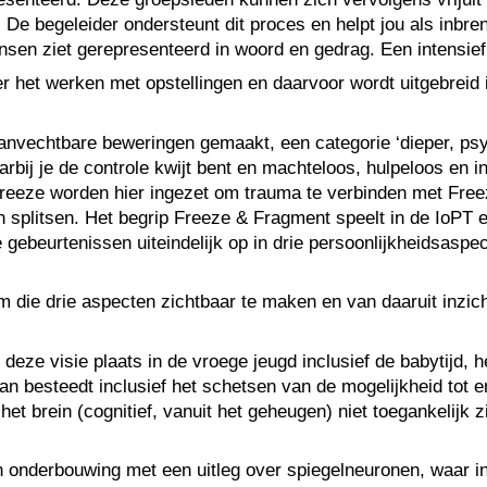
De begeleider ondersteunt dit proces en helpt jou als inbreng
ensen ziet gerepresenteerd in woord en gedrag. Een intensief
er het werken met opstellingen en daarvoor wordt uitgebreid
anvechtbare beweringen gemaakt, een categorie ‘dieper, psy
bij je de controle kwijt bent en machteloos, hulpeloos en in
n Freeze worden hier ingezet om trauma te verbinden met Fre
 splitsen. Het begrip Freeze & Fragment speelt in de IoPT ee
beurtenissen uiteindelijk op in drie persoonlijkheidsaspect
 die drie aspecten zichtbaar te maken en van daaruit inzicht 
 deze visie plaats in de vroege jeugd inclusief de babytijd,
n besteedt inclusief het schetsen van de mogelijkheid tot e
 het brein (cognitief, vanuit het geheugen) niet toegankelijk
en onderbouwing met een uitleg over spiegelneuronen, waar i