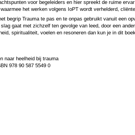
chtspunten voor begeleiders en hier spreekt de ruime ervari
waarmee het werken volgens IoPT wordt verhelderd, cliënte
 het begrip Trauma te pas en te onpas gebruikt vanuit een op
e slag gaat met zichzelf ten gevolge van leed, door een ande
eid, spiritualiteit, voelen en resoneren dan kun je in dit boe
n naar heelheid bij trauma
 ISBN 978 90 587 5549 0