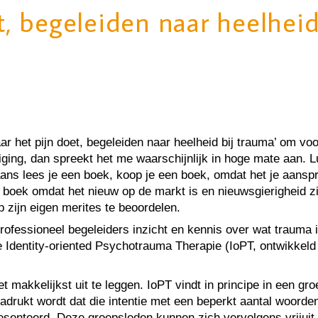
, begeleiden naar heelheid
ar het pijn doet, begeleiden naar heelheid bij trauma’ om voo
ging, dan spreekt het me waarschijnlijk in hoge mate aan. Lu
aans lees je een boek, koop je een boek, omdat het je aanspr
en boek omdat het nieuw op de markt is en nieuwsgierigheid 
op zijn eigen merites te beoordelen.
“professioneel begeleiders inzicht en kennis over wat trauma
de Identity-oriented Psychotrauma Therapie (IoPT, ontwikkel
 makkelijkst uit te leggen. IoPT vindt in principe in een gro
nadrukt wordt dat die intentie met een beperkt aantal woorde
esenteerd. Deze groepsleden kunnen zich vervolgens vrijuit