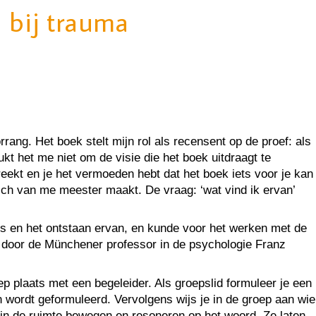
 bij trauma
rrang. Het boek stelt mijn rol als recensent op de proef: als
kt het me niet om de visie die het boek uitdraagt te
eekt en je het vermoeden hebt dat het boek iets voor je kan
zich van me meester maakt. De vraag: ‘wat vind ik ervan’
 is en het ontstaan ervan, en kunde voor het werken met de
d door de Münchener professor in de psychologie Franz
ep plaats met een begeleider. Als groepslid formuleer je een
n wordt geformuleerd. Vervolgens wijs je in de groep aan wie
 in de ruimte bewegen en resoneren op het woord. Ze laten