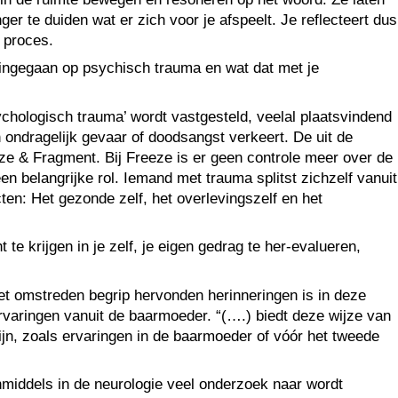
er te duiden wat er zich voor je afspeelt. Je reflecteert dus
 proces.
 ingegaan op psychisch trauma en wat dat met je
chologisch trauma’ wordt vastgesteld, veelal plaatsvindend
 ondragelijk gevaar of doodsangst verkeert. De uit de
eze & Fragment. Bij Freeze is er geen controle meer over de
n belangrijke rol. Iemand met trauma splitst zichzelf vanuit
en: Het gezonde zelf, het overlevingszelf en het
te krijgen in je zelf, je eigen gedrag te her-evalueren,
 het omstreden begrip hervonden herinneringen is in deze
rvaringen vanuit de baarmoeder. “(….) biedt deze wijze van
 zijn, zoals ervaringen in de baarmoeder of vóór het tweede
nmiddels in de neurologie veel onderzoek naar wordt