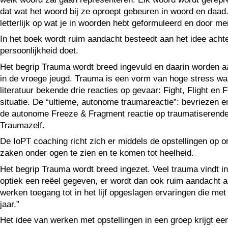
dat wat het woord bij ze oproept gebeuren in woord en daad. 
letterlijk op wat je in woorden hebt geformuleerd en door m
In het boek wordt ruim aandacht besteedt aan het idee acht
persoonlijkheid doet.
Het begrip Trauma wordt breed ingevuld en daarin worden a
in de vroege jeugd. Trauma is een vorm van hoge stress waar
literatuur bekende drie reacties op gevaar: Fight, Flight e
situatie. De “ultieme, autonome traumareactie”: bevriezen en
de autonome Freeze & Fragment reactie op traumatiserende ge
Traumazelf.
De IoPT coaching richt zich er middels de opstellingen op om
zaken onder ogen te zien en te komen tot heelheid.
Het begrip Trauma wordt breed ingezet. Veel trauma vindt in
optiek een reëel gegeven, er wordt dan ook ruim aandacht aa
werken toegang tot in het lijf opgeslagen ervaringen die met
jaar.”
Het idee van werken met opstellingen in een groep krijgt e