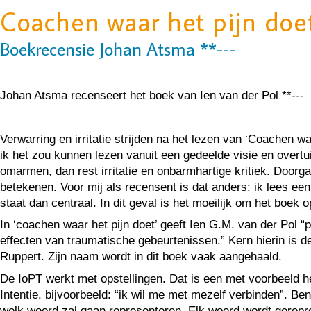
Coachen waar het pijn doet
Boekrecensie Johan Atsma **---
Johan Atsma recenseert het boek van Ien van der Pol **---
Verwarring en irritatie strijden na het lezen van ‘Coachen wa
ik het zou kunnen lezen vanuit een gedeelde visie en overtui
omarmen, dan rest irritatie en onbarmhartige kritiek. Doorg
betekenen. Voor mij als recensent is dat anders: ik lees e
staat dan centraal. In dit geval is het moeilijk om het boek 
In ‘coachen waar het pijn doet’ geeft Ien G.M. van der Pol 
effecten van traumatische gebeurtenissen.” Kern hierin is 
Ruppert. Zijn naam wordt in dit boek vaak aangehaald.
De IoPT werkt met opstellingen. Dat is een met voorbeeld het
Intentie, bijvoorbeeld: “ik wil me met mezelf verbinden”. Be
welk woord zal gaan representeren. Elk woord wordt gerepr