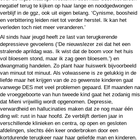
negatief terug te kijken op haar lange en noodgedwongen
verblijf in de ggz, ook uit eigen belang. ‘Cynisme, boosheid
en verbittering leiden niet tot verder herstel. Ik kan het
verleden toch niet meer veranderen.’
Al sinds haar jeugd heeft ze last van terugkerende
depressieve gevoelens (‘De nieuwslezer zei dat het een
stralende aprildag was. Ik wist dat de boom voor het huis
vol bloesem stond, maar ik zag geen bloesem.’) en
dwangmatig handelen. Zo plant haar huiswerk bijvoorbeeld
van minuut tot minuut. Als volwassene is ze gelukkig in de
liefde maar het krijgen van de zo gewenste kinderen gaat
vanwege DES met veel problemen gepaard. Elf maanden na
de vroeggeboorte van hun tweede kind gaat het zodanig mis
dat Mieni vrijwillig wordt opgenomen. Depressie,
verwardheid en hallucinaties maken dat ze nog maar één
ding wil: rust in haar hoofd. Ze verblijft dertien jaar in
verschillende klinieken en centra, op open en gesloten
afdelingen, slechts één keer onderbroken door een
kortdurende terugkeer naar haar geliefde man en kinderen.