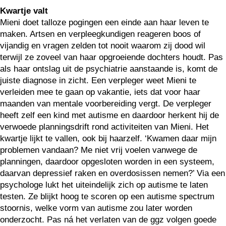
Kwartje valt
Mieni doet talloze pogingen een einde aan haar leven te
maken. Artsen en verpleegkundigen reageren boos of
vijandig en vragen zelden tot nooit waarom zij dood wil
terwijl ze zoveel van haar opgroeiende dochters houdt. Pas
als haar ontslag uit de psychiatrie aanstaande is, komt de
juiste diagnose in zicht. Een verpleger weet Mieni te
verleiden mee te gaan op vakantie, iets dat voor haar
maanden van mentale voorbereiding vergt. De verpleger
heeft zelf een kind met autisme en daardoor herkent hij de
verwoede planningsdrift rond activiteiten van Mieni. Het
kwartje lijkt te vallen, ook bij haarzelf. ‘Kwamen daar mijn
problemen vandaan? Me niet vrij voelen vanwege de
planningen, daardoor opgesloten worden in een systeem,
daarvan depressief raken en overdosissen nemen?’ Via een
psychologe lukt het uiteindelijk zich op autisme te laten
testen. Ze blijkt hoog te scoren op een autisme spectrum
stoornis, welke vorm van autisme zou later worden
onderzocht. Pas ná het verlaten van de ggz volgen goede