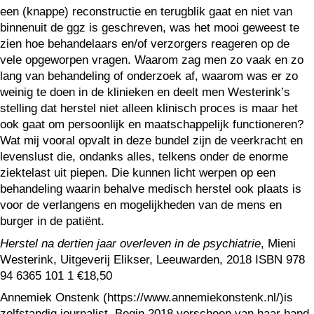
een (knappe) reconstructie en terugblik gaat en niet van
binnenuit de ggz is geschreven, was het mooi geweest te
zien hoe behandelaars en/of verzorgers reageren op de
vele opgeworpen vragen. Waarom zag men zo vaak en zo
lang van behandeling of onderzoek af, waarom was er zo
weinig te doen in de klinieken en deelt men Westerink’s
stelling dat herstel niet alleen klinisch proces is maar het
ook gaat om persoonlijk en maatschappelijk functioneren?
Wat mij vooral opvalt in deze bundel zijn de veerkracht en
levenslust die, ondanks alles, telkens onder de enorme
ziektelast uit piepen. Die kunnen licht werpen op een
behandeling waarin behalve medisch herstel ook plaats is
voor de verlangens en mogelijkheden van de mens en
burger in de patiënt.
Herstel na dertien jaar overleven in de psychiatrie
, Mieni
Westerink, Uitgeverij Elikser, Leeuwarden, 2018 ISBN 978
94 6365 101 1 €18,50
Annemiek Onstenk (https://www.annemiekonstenk.nl/)is
zelfstandig journalist. Begin 2018 verscheen van haar hand