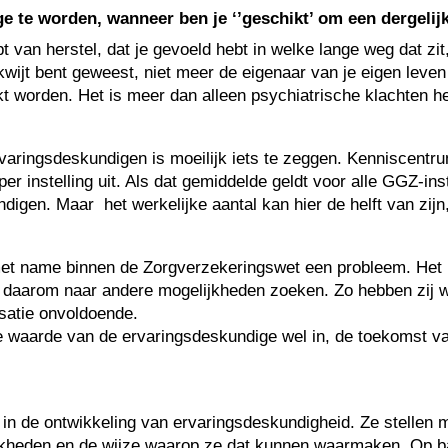
te worden, wanneer ben je ‘’geschikt’ om een dergelijk
bt van herstel, dat je gevoeld hebt in welke lange weg dat zit
ijt bent geweest, niet meer de eigenaar van je eigen leven w
ekt worden. Het is meer dan alleen psychiatrische klachten 
ringsdeskundigen is moeilijk iets te zeggen. Kenniscentrum
 instelling uit. Als dat gemiddelde geldt voor alle GGZ-inst
igen. Maar het werkelijke aantal kan hier de helft van zijn
met name binnen de Zorgverzekeringswet een probleem. Het 
daarom naar andere mogelijkheden zoeken. Zo hebben zij wel
isatie onvoldoende.
waarde van de ervaringsdeskundige wel in, de toekomst van 
p in de ontwikkeling van ervaringsdeskundigheid. Ze stelle
lijkheden en de wijze waarop ze dat kunnen waarmaken. Op b