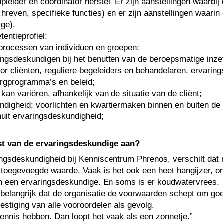
 opleider en coördinator herstel. Er zijn aanstellingen waarb
hreven, specifieke functies) en er zijn aanstellingen waar
ige).
entieprofiel:
elprocessen van individuen en groepen;
ingsdeskundigen bij het benutten van de beroepsmatige inze
or cliënten, reguliere begeleiders en behandelaren, ervari
zorgprogramma’s en beleid;
kan variëren, afhankelijk van de situatie van de cliënt;
ndigheid; voorlichten en kwartiermaken binnen en buiten de
nuit ervaringsdeskundigheid;
st van de ervaringsdeskundige aan?
gsdeskundigheid bij Kenniscentrum Phrenos, verschilt dat n
e toegevoegde waarde. Vaak is het ook een heet hangijzer, o
an een ervaringsdeskundige. En soms is er koudwatervrees.
 wel belangrijk dat de organisatie de voorwaarden schept om g
vestiging van alle vooroordelen als gevolg.
ennis hebben. Dan loopt het vaak als een zonnetje.”