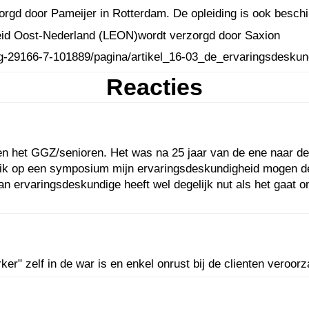
erzorgd door Pameijer in Rotterdam. De opleiding is ook bes
eid Oost-Nederland (LEON)wordt verzorgd door Saxion
nl/pg-29166-7-101889/pagina/artikel_16-03_de_ervaringsdesk
Reacties
nen het GGZ/senioren. Het was na 25 jaar van de ene naar de
b ik op een symposium mijn ervaringsdeskundigheid mogen de
 van ervaringsdeskundige heeft wel degelijk nut als het gaa
r" zelf in de war is en enkel onrust bij de clienten veroor