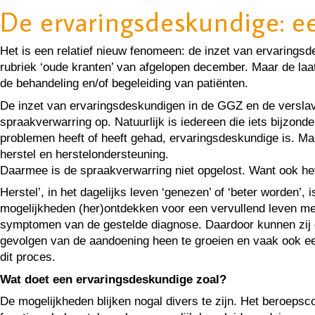
De ervaringsdeskundige: e
Het is een relatief nieuw fenomeen: de inzet van ervarings
rubriek ‘oude kranten’ van afgelopen december. Maar de laat
de behandeling en/of begeleiding van patiënten.
De inzet van ervaringsdeskundigen in de GGZ en de verslavi
spraakverwarring op. Natuurlijk is iedereen die iets bijzo
problemen heeft of heeft gehad, ervaringsdeskundige is. M
herstel en herstelondersteuning.
Daarmee is de spraakverwarring niet opgelost. Want ook het b
Herstel’, in het dagelijks leven ‘genezen’ of ‘beter worde
mogelijkheden (her)ontdekken voor een vervullend leven met
symptomen van de gestelde diagnose. Daardoor kunnen zij d
gevolgen van de aandoening heen te groeien en vaak ook ee
dit proces.
Wat doet een ervaringsdeskundige zoal?
De mogelijkheden blijken nogal divers te zijn. Het beroeps