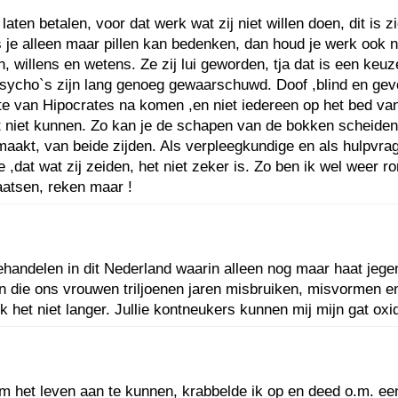
nk laten betalen, voor dat werk wat zij niet willen doen, dit
s je alleen maar pillen kan bedenken, dan houd je werk ook 
n, willens en wetens. Ze zij lui geworden, tja dat is een ke
e psycho`s zijn lang genoeg gewaarschuwd. Doof ,blind en gev
te van Hipocrates na komen ,en niet iedereen op het bed van 
at niet kunnen. Zo kan je de schapen van de bokken scheiden
aakt, van beide zijden. Als verpleegkundige en als hulpvrage
e ,dat wat zij zeiden, het niet zeker is. Zo ben ik wel wee
aatsen, reken maar !
 behandelen in dit Nederland waarin alleen nog maar haat jege
ten die ons vrouwen triljoenen jaren misbruiken, misvormen e
k het niet langer. Jullie kontneukers kunnen mij mijn gat 
m het leven aan te kunnen, krabbelde ik op en deed o.m. ee