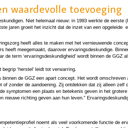
en waardevolle toevoeging
deskundigen. Niet helemaal nieuw: in 1993 werkte de eerste 
ste jaren groeit het inzicht dat de inzet van een opgeleide
ngszorg heeft alles te maken met het vernieuwende concept 
nders heeft meegemaakt, daarover ervaringsdeskundige. Binne
aar de term ‘ervaringsdeskundigheid’ wordt binnen de GGZ a
egrip ‘herstel’ leidt tot verwarring.
n’, is binnen de GGZ een apart concept. Het wordt omschreve
 of zonder de aandoening. Zij ontdekken dat zij alleen zel
e symptomen een plaats en betekenis geven in het grotere 
n nieuwe richting geven aan hun leven.” Ervaringsdeskundi
competentieprofiel noemt als veel voorkomende functie de er