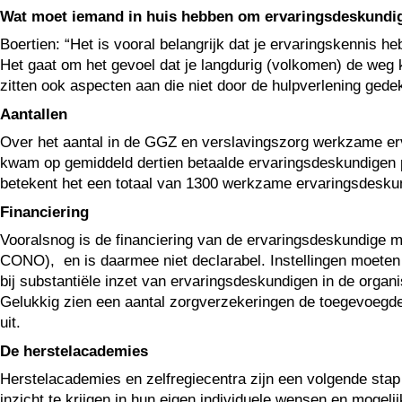
Wat moet iemand in huis hebben om ervaringsdeskundige 
Boertien: “Het is vooral belangrijk dat je ervaringskennis he
Het gaat om het gevoel dat je langdurig (volkomen) de weg kw
zitten ook aspecten aan die niet door de hulpverlening ged
Aantallen
Over het aantal in de GGZ en verslavingszorg werkzame erva
kwam op gemiddeld dertien betaalde ervaringsdeskundigen per
betekent het een totaal van 1300 werkzame ervaringsdeskund
Financiering
Vooralsnog is de financiering van de ervaringsdeskundige 
CONO), en is daarmee niet declarabel. Instellingen moeten 
bij substantiële inzet van ervaringsdeskundigen in de organ
Gelukkig zien een aantal zorgverzekeringen de toegevoegde 
uit.
De herstelacademies
Herstelacademies en zelfregiecentra zijn een volgende sta
inzicht te krijgen in hun eigen individuele wensen en moge