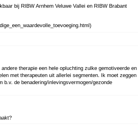
chikbaar bij RIBW Arnhem Veluwe Vallei en RIBW Brabant
undige_een_waardevolle_toevoeging.html)
 andere therapie een hele opluchting zulke gemotiveerde en
len met therapeuten uit allerlei segmenten. Ik moet zeggen
t om b.v. de benadering/inlevingsvermogen/gezonde
zaakt?