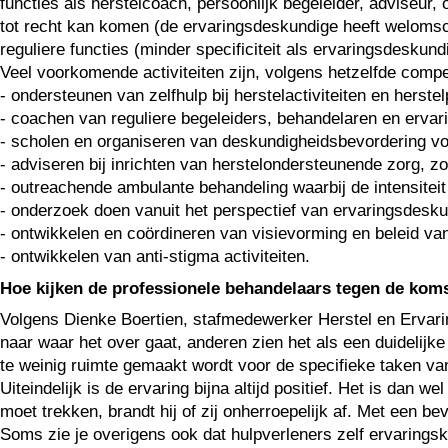
functies als herstelcoach, persoonlijk begeleider, adviseur,
tot recht kan komen (de ervaringsdeskundige heeft welomsc
reguliere functies (minder specificiteit als ervaringsdeskund
Veel voorkomende activiteiten zijn, volgens hetzelfde compet
- ondersteunen van zelfhulp bij herstelactiviteiten en herst
- coachen van reguliere begeleiders, behandelaren en ervar
- scholen en organiseren van deskundigheidsbevordering vo
- adviseren bij inrichten van herstelondersteunende zorg, 
- outreachende ambulante behandeling waarbij de intensiteit 
- onderzoek doen vanuit het perspectief van ervaringsdesku
- ontwikkelen en coördineren van visievorming en beleid va
- ontwikkelen van anti-stigma activiteiten.
Hoe kijken de professionele behandelaars tegen de kom
Volgens Dienke Boertien, stafmedewerker Herstel en Ervarin
naar waar het over gaat, anderen zien het als een duidelijk
te weinig ruimte gemaakt wordt voor de specifieke taken v
Uiteindelijk is de ervaring bijna altijd positief. Het is dan
moet trekken, brandt hij of zij onherroepelijk af. Met een be
Soms zie je overigens ook dat hulpverleners zelf ervaringsk