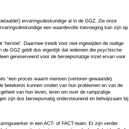
(betaalde!) ervaringsdeskundige al in de GGZ. Zie onze
 ervaringsdeskundige een waardevolle toevoeging kan zijn op
‘herstel’. Daarmee treedt voor niet-ingewijden de nodige
n de GGZ geldt dus eigenlijk dat iedereen die psychische
lleen gereserveerd voor de beroepsmatige inzet ervan voor
n als “een proces waarin mensen (verloren gewaande)
f de betekenis kunnen vinden van hun problemen en van de
geheel van hun leven, leren om over de rampzalige
gen zijn dus beroepsmatig ondersteunend en behulpzaam bij
varingswerker in een ACT- of FACT-team. Er zijn verder