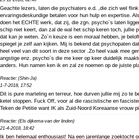
Geachte lezers, laten die psychiaters e.d. ,die zich wel fli
ervaringsdeskundige betalen voor hun hulp en expertise. Al
doen het ECHTE werk, dat zij, die zgn. psycho`s laten ligge
schip niet keert, dan zal de wal het schip keren toch, julli
dat kan je weten. Zo`n keuze is een moraal hebben, je belof
spiegel je zelf aan kijken. Mij is bekend dat psychopaten d
heel veel van dit soort in deze sector .Zo heel vaak mee gem
angstige enz. psycho`s die me keer op keer duidelijk maakt
anders. Hun namen ken ik en zal ze noemen op de juiste pl
Reactie: (Shin-Ja)
1-7-2018, 17:52
Dit is pure marteling en terreur, hoe durven jullie mij zo te
ketel stoppen. Fuck Off, voor al die rascistische en fascis
Teken de Petitie want IK als Zuid-Noord Koreaanse vrouw pi
Reactie: (Els dijkema-van der linden)
21-4-2018, 18:42
Ik ben helemaal enthousiast! Na een jarenlange zoektocht o