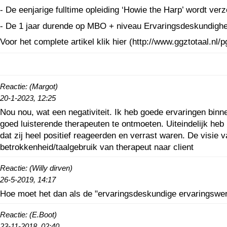
- De eenjarige fulltime opleiding ‘Howie the Harp’ wordt v
- De 1 jaar durende op MBO + niveau Ervaringsdeskundigh
Voor het complete artikel klik hier (http://www.ggztotaal.
Reactie: (Margot)
20-1-2023, 12:25
Nou nou, wat een negativiteit. Ik heb goede ervaringen bin
goed luisterende therapeuten te ontmoeten. Uiteindelijk he
dat zij heel positief reageerden en verrast waren. De visie
betrokkenheid/taalgebruik van therapeut naar client
Reactie: (Willy dirven)
26-5-2019, 14:17
Hoe moet het dan als de "ervaringsdeskundige ervaringswerke
Reactie: (E.Boot)
23-11-2018, 02:40