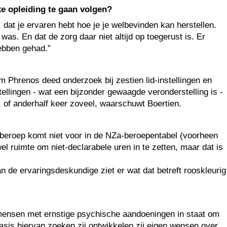
e opleiding te gaan volgen?
, dat je ervaren hebt hoe je je welbevinden kan herstellen.
as. En dat de zorg daar niet altijd op toegerust is. Er
hebben gehad.”
 Phrenos deed onderzoek bij zestien lid-instellingen en
ellingen - wat een bijzonder gewaagde veronderstelling is -
, of anderhalf keer zoveel, waarschuwt Boertien.
beroep komt niet voor in de NZa-beroepentabel (voorheen
 ruimte om niet-declarabele uren in te zetten, maar dat is
de ervaringsdeskundige ziet er wat dat betreft rooskleurig
n mensen met ernstige psychische aandoeningen in staat om
asis hiervan zoeken zij ontwikkelen zij eigen wensen over